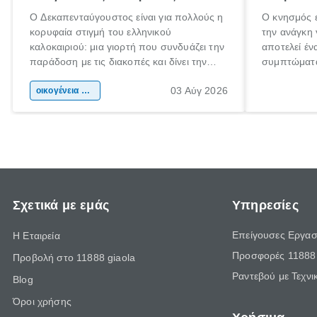
Ο Δεκαπενταύγουστος είναι για πολλούς η
Ο κνησμός ε
κορυφαία στιγμή του ελληνικού
την ανάγκη 
καλοκαιριού: μια γιορτή που συνδυάζει την
αποτελεί έν
παράδοση με τις διακοπές και δίνει την
συμπτώματα
αφορμή για ταξίδια σε κάθε γωνιά της
άνθρωποι κά
03 Αύγ 2026
χώρας. Είτε πρόκειται για λίγες μέρες
οικογένεια & παιδί
πληροφορίες
ξεγνοιασιάς είτε για μια σύντομη εξόρμηση.
καθώς μπορε
επιμένει γι
Σχετικά με εμάς
Υπηρεσίες
Επείγουσες Εργασ
Η Εταιρεία
Προσφορές 11888 
Προβολή στο 11888 giaola
Ραντεβού με Τεχνι
Blog
Όροι χρήσης