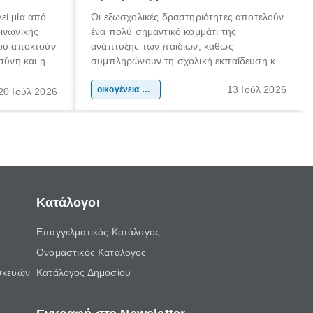
εί μία από
Οι εξωσχολικές δραστηριότητες αποτελούν
οινωνικής
ένα πολύ σημαντικό κομμάτι της
που αποκτούν
ανάπτυξης των παιδιών, καθώς
σύνη και η
συμπληρώνουν τη σχολική εκπαίδευση και
ιδιαίτερα
συμβάλλουν ουσιαστικά στη διαμόρφωση
13 Ιούλ 2026
κάθε
της προσωπικότητας, της κοινωνικότητας
οικογένεια & παιδί
20 Ιούλ 2026
ται από
και των δεξιοτήτων τους. Δεν είναι απλώς
ώσεις.
ένας τρόπος για να περνάει το παιδί τον
ελεύθερο χρόνο του.
Κατάλογοι
Επαγγελματικός Κατάλογος
Ονομαστικός Κατάλογος
σκευών
Κατάλογος Δημοσίου