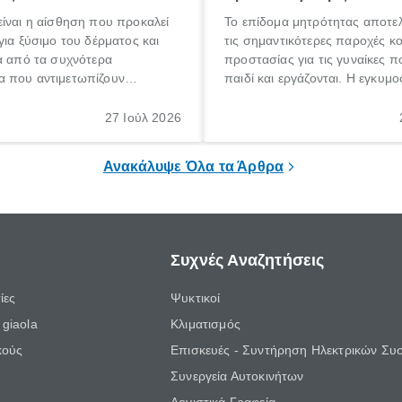
ίναι η αίσθηση που προκαλεί
Το επίδομα μητρότητας αποτελ
για ξύσιμο του δέρματος και
τις σημαντικότερες παροχές κ
α από τα συχνότερα
προστασίας για τις γυναίκες 
 που αντιμετωπίζουν
παιδί και εργάζονται. Η εγκυμο
θε ηλικίας. Πολλοί αναζητούν
γέννηση ενός παιδιού είναι μια 
 για το «κνησμός τι είναι»,
σημαντική περίοδος στη ζωή 
27 Ιούλ 2026
ί να εμφανιστεί ξαφνικά ή να
οικογένειας, η οποία συνοδεύε
α μεγάλο χρονικό διάστημα.
αυξημένες ανάγκες και υποχρε
Ανακάλυψε Όλα τα Άρθρα
Συχνές Αναζητήσεις
ίες
Ψυκτικοί
giaola
Κλιματισμός
κούς
Επισκευές - Συντήρηση Ηλεκτρικών Συ
Συνεργεία Αυτοκινήτων