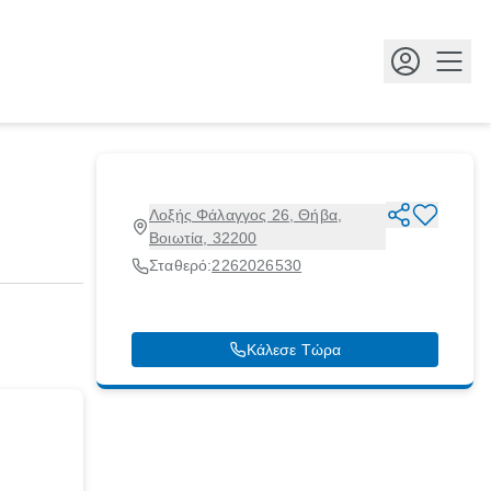
Κουμ
Λοξής Φάλαγγος 26, Θήβα,
Βοιωτία, 32200
Σταθερό:
2262026530
Κάλεσε Τώρα