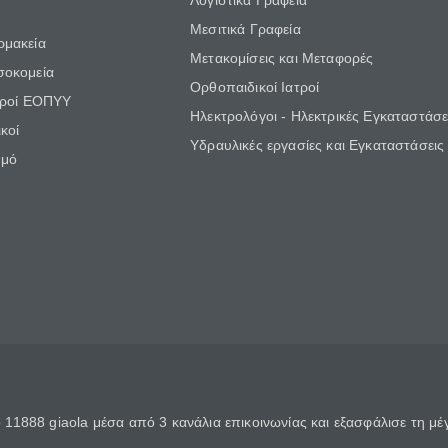
Λογιστικά Γραφεία
Μεσιτικά Γραφεία
ρμακεία
Μετακομίσεις και Μεταφορές
σοκομεία
Ορθοπαιδικοί Ιατροί
τροί ΕΟΠΥΥ
Ηλεκτρολόγοι - Ηλεκτρικές Εγκαταστάσε
κοί
Υδραυλικές εργασίες και Εγκαταστάσεις
θμό
11888 giaola μέσα από 3 κανάλια επικοινωνίας και εξασφάλισε τη μ