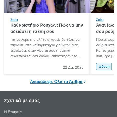
Σπίτι
Σπίτι
Καθαριστήριο Ρούχων: Πώς να μην
Ανανέωση
αδειάσει η τσέπη σου
σου ρούχα
Για να λέμε την αλήθεια κανείς δε θέλει να
Πόσες φορές
πηγαίνει στο καθαριστήριο ρούχων! Μας
δείχνει υπέρ
ξεβολεύει, όταν γίνεται συστηματικά
Και το χειρό
συνεπάγεται ένα διόλου ευκαταφρόνητο
νούμερό μας
κόστος, ενώ όταν το αποφεύγουμε
μετανιώσει 
δυστυχώς τα αποτελέσματα στα ρούχα ή
που φορούσ
ένδυση
22 Δεκ 2025
τα πανωφόρια μας είναι καταστροφικά.
μόδα»;
Έχεις βάλει ποτέ πουπουλένιο μπουφάν
Ανακάλυψε Όλα τα Άρθρα
στο πλυντήριο; Μην το κάνεις!
Σχετικά με εμάς
Η Εταιρεία