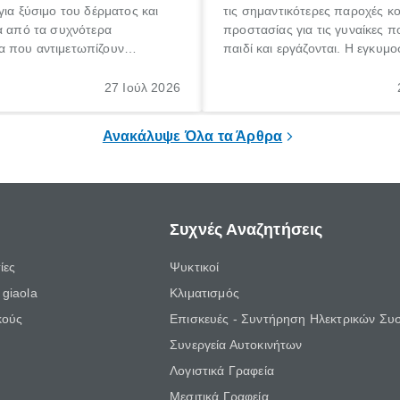
για ξύσιμο του δέρματος και
τις σημαντικότερες παροχές κ
α από τα συχνότερα
προστασίας για τις γυναίκες 
 που αντιμετωπίζουν
παιδί και εργάζονται. Η εγκυμο
θε ηλικίας. Πολλοί αναζητούν
γέννηση ενός παιδιού είναι μια 
 για το «κνησμός τι είναι»,
σημαντική περίοδος στη ζωή 
27 Ιούλ 2026
ί να εμφανιστεί ξαφνικά ή να
οικογένειας, η οποία συνοδεύε
α μεγάλο χρονικό διάστημα.
αυξημένες ανάγκες και υποχρε
Ανακάλυψε Όλα τα Άρθρα
Συχνές Αναζητήσεις
ίες
Ψυκτικοί
giaola
Κλιματισμός
κούς
Επισκευές - Συντήρηση Ηλεκτρικών Συ
Συνεργεία Αυτοκινήτων
Λογιστικά Γραφεία
Μεσιτικά Γραφεία