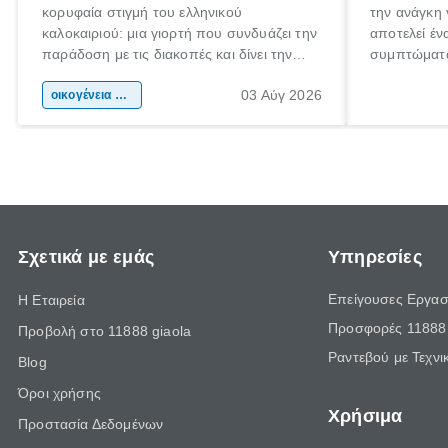
κορυφαία στιγμή του ελληνικού
την ανάγκη 
καλοκαιριού: μια γιορτή που συνδυάζει την
αποτελεί έν
παράδοση με τις διακοπές και δίνει την
συμπτώματα
αφορμή για ταξίδια σε κάθε γωνιά της
άνθρωποι κά
03 Αύγ 2026
χώρας. Είτε πρόκειται για λίγες μέρες
οικογένεια & παιδί
πληροφορίες
ξεγνοιασιάς είτε για μια σύντομη εξόρμηση.
καθώς μπορε
επιμένει γι
Σχετικά με εμάς
Υπηρεσίες
Επείγουσες Εργασ
Η Εταιρεία
Προσφορές 11888 
Προβολή στο 11888 giaola
Ραντεβού με Τεχνι
Blog
Όροι χρήσης
Χρήσιμα
Προστασία Δεδομένων