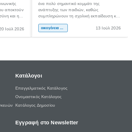
οινωνικής
ένα πολύ σημαντικό κομμάτι της
που αποκτούν
ανάπτυξης των παιδιών, καθώς
σύνη και η
συμπληρώνουν τη σχολική εκπαίδευση και
ιδιαίτερα
συμβάλλουν ουσιαστικά στη διαμόρφωση
13 Ιούλ 2026
κάθε
της προσωπικότητας, της κοινωνικότητας
οικογένεια & παιδί
20 Ιούλ 2026
ται από
και των δεξιοτήτων τους. Δεν είναι απλώς
ώσεις.
ένας τρόπος για να περνάει το παιδί τον
ελεύθερο χρόνο του.
Κατάλογοι
Επαγγελματικός Κατάλογος
Ονομαστικός Κατάλογος
σκευών
Κατάλογος Δημοσίου
Εγγραφή στο Newsletter