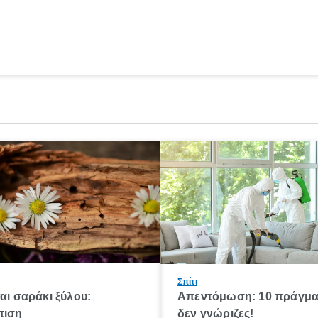
Σπίτι
και σαράκι ξύλου:
Απεντόμωση: 10 πράγμα
πιση
δεν γνώριζες!