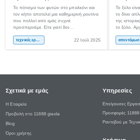
Το πότισμα των φυτών στο μπαλκόνι και
Το ξύλο είν
τον κήπο αποτελεί μια καθημερινή ρουτίνα
το δίνει απ
που πολλοί από εμάς συχνά
της ιστορί
προσπερνάμε. Είτε γιατί δεν
το ξύλο. Αρχ
προλαβαίνουμε, είτε γιατί την ξεχνάμε.
το και αργότ
22 Ιούλ 2025
Αυτό ωστόσο, έχει πολύ αρνητικές
τεχνικές εργασίες
και εργαλεί
απεν
επιπτώσεις για τα φυτά μας. Τα οποία
καθημερινότ
χρειάζονται συγκεκριμένη ποσότητα νερού
το ξύλο χρη
και μάλιστα, είναι καλό να την λαμβάνουν
τα μήκη και
ίδια ώρα κάθε φορά.
Σχετικά με εμάς
Υπηρεσίες
Επείγουσες Εργασ
Η Εταιρεία
Προσφορές 11888 
Προβολή στο 11888 giaola
Ραντεβού με Τεχνι
Blog
Όροι χρήσης