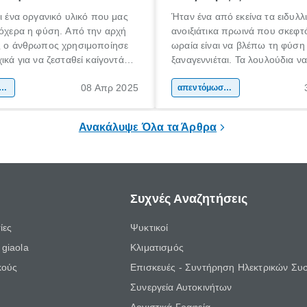
αι ένα οργανικό υλικό που μας
Ήταν ένα από εκείνα τα ειδυλλ
λόχερα η φύση. Από την αρχή
ανοιξιάτικα πρωινά που σκεφ
ας ο άνθρωπος χρησιμοποίησε
ωραία είναι να βλέπω τη φύση
ικά για να ζεσταθεί καίγοντάς
ξαναγεννιέται. Τα λουλούδια ν
ερα για να φτιάξει αντικείμενα
και τα πουλιά να κελαηδούν. Γ
08 Απρ 2025
α που τον βοηθούσαν στην
τόμωση / προστασία κατοικίας
ώρα, οφείλω να παραδεχτώ, 
απεντόμωση / προστασία κατοικίας
ητά του. Στις πρώτες κοινωνίες
ότι ίσως τελικά είμαι και εγώ έ
σιμοποιήθηκε ευρέως σε όλα
φύσης… όταν ΜΠΑΜ!
Ανακάλυψε Όλα τα Άρθρα
 πλάτη του πλανήτη.
Συχνές Αναζητήσεις
ίες
Ψυκτικοί
giaola
Κλιματισμός
κούς
Επισκευές - Συντήρηση Ηλεκτρικών Συ
Συνεργεία Αυτοκινήτων