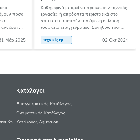
ιακά
Καθημερινά μπορεί να προκύψουν τεχνικές
τόμουν πόσο
εργασίες ή απρόοπτα περιστατικά στο
 να
σπίτι που απαιτούν την άμεση επίλυσή
α ανθίζουν
τους από επαγγελματίες. Συνήθως είναι
ια κάποια
βλάβες που ακόμη και αν προσπαθήσεις
31 Μάρ 2025
02 Οκτ 2024
πως πίστεψα
να τις επιδιορθώσεις μόνος σου, τις
τεχνικές εργασίες
να παιδί της
περισσότερες φορές αντιλαμβάνεσαι ότι
πρέπει να εμπιστευτείς την εργασία σε
έναν πιστοποιημένο τεχνικό.
Κατάλογοι
Επαγγελματικός Κατάλογος
Ονομαστικός Κατάλογος
σκευών
Κατάλογος Δημοσίου