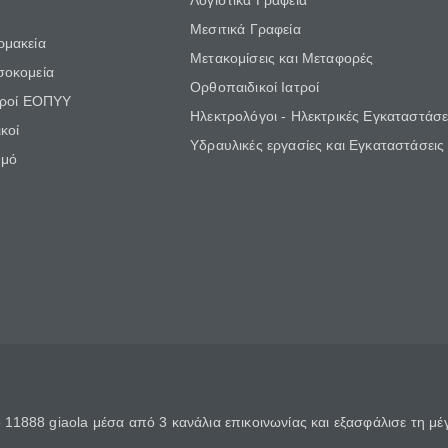
Λογιστικά Γραφεία
Μεσιτικά Γραφεία
ρμακεία
Μετακομίσεις και Μεταφορές
σοκομεία
Ορθοπαιδικοί Ιατροί
τροί ΕΟΠΥΥ
Ηλεκτρολόγοι - Ηλεκτρικές Εγκαταστάσε
κοί
Υδραυλικές εργασίες και Εγκαταστάσεις
θμό
11888 giaola μέσα από 3 κανάλια επικοινωνίας και εξασφάλισε τη μ