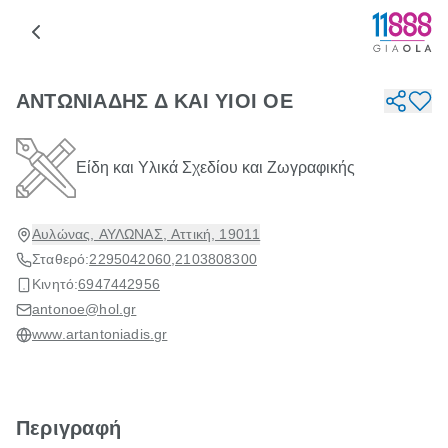
ΑΝΤΩΝΙΑΔΗΣ Δ ΚΑΙ ΥΙΟΙ ΟΕ
Είδη και Υλικά Σχεδίου και Ζωγραφικής
Αυλώνας, ΑΥΛΩΝΑΣ, Αττική, 19011
Σταθερό:
2295042060
,
2103808300
Κινητό:
6947442956
antonoe@hol.gr
www.artantoniadis.gr
Περιγραφή