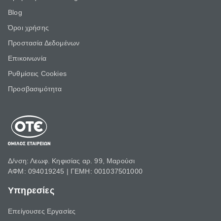
Blog
Όροι χρήσης
Προστασία Δεδομένων
Επικοινωνία
Ρυθμίσεις Cookies
Προσβασιμότητα
Δ/νση: Λεωφ. Κηφισίας αρ. 99, Μαρούσι
ΑΦΜ: 094019245 | ΓΕΜΗ: 001037501000
Υπηρεσίες
Επείγουσες Εργασίες