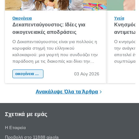
Οικογένεια
Υγεία
Δεκαπενταύγουστος: Ιδέες για
Κνησμός: 
οικογενειακές αποδράσεις
αντιμετωπ
Ο Δεκαπενταύγουστος είναι για πολλούς η
Ο κνησμός ε
κορυφαία στιγμή του ελληνικού
την ανάγκη 
καλοκαιριού: μια γιορτή που συνδυάζει την
αποτελεί έν
παράδοση με τις διακοπές και δίνει την
συμπτώματα
αφορμή για ταξίδια σε κάθε γωνιά της
άνθρωποι κά
03 Αύγ 2026
χώρας. Είτε πρόκειται για λίγες μέρες
οικογένεια & παιδί
πληροφορίες 
ξεγνοιασιάς είτε για μια σύντομη εξόρμηση.
καθώς μπορε
επιμένει για
Ανακάλυψε Όλα τα Άρθρα
Σχετικά με εμάς
Η Εταιρεία
Προβολή στο 11888 giaola