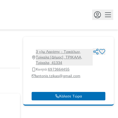
Κουμ
3 χλμ Λαρίσης - Τρικάλων,
Τρίκαλα [Δήμος], ΤΡΙΚΑΛΑ,
Τρίκαλα, 41334
Κινητό:
6973664455
antonis.tzikas@gmail.com
Κάλεσε Τώρα