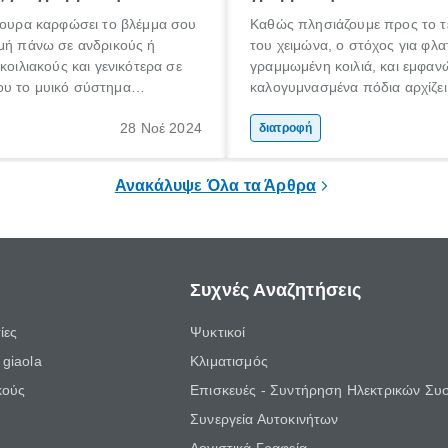
γουρα καρφώσει το βλέμμα σου
Καθώς πλησιάζουμε προς το τ
μή πάνω σε ανδρικούς ή
του χειμώνα, ο στόχος για φλα
κοιλιακούς και γενικότερα σε
γραμμωμένη κοιλιά, και εμφαν
υ το μυικό σύστημα
καλογυμνασμένα πόδια αρχίζει 
ι με γλυπτό της κλασικής
προτεραιότητά σου. Κάποιες σ
28 Νοέ 2024
παρελθόν είχες σίγουρα αποθ
διατροφή
γιατί δεν έβλεπες το 100% το
στον καθρέφτη, όπως τώρα ή
Ανακάλυψε Όλα τα Άρθρα
για αποτελεσματικά βήματα.
Συχνές Αναζητήσεις
ίες
Ψυκτικοί
giaola
Κλιματισμός
κούς
Επισκευές - Συντήρηση Ηλεκτρικών Συ
Συνεργεία Αυτοκινήτων