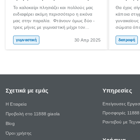
Το καλοκαίρι πλησιάζει και πολλούς μας
Θα έχεις σί
ενδιαφέρει ακόμη περισσότερο η εικόνα
κάποια στιγ
μας στην παραλία. Φτάνουν όμως δύο -
γυναικείους 
τρεις μήνες με γυμναστική μέχρι τον
σώματα όπο
Αύγουστο για να πετύχουμε αυτόν τον
προσομοιάζε
30 Απρ 2025
στόχο; Μην ανησυχείς, δεν είσαι μόνος
γυμναστική
εποχής.
διατροφή
σου! Δεν είναι ανάγκη να αφιερώσεις το
καλοκαίρι σου
στο γυμναστήριο αγκομαχώντας, ούτε
βέβαια να στερηθείς εντελώς το φαγητό
Σχετικά με εμάς
Υπηρεσίες
Επείγουσες Εργασ
Η Εταιρεία
Προσφορές 11888 
Προβολή στο 11888 giaola
Ραντεβού με Τεχνι
Blog
Όροι χρήσης