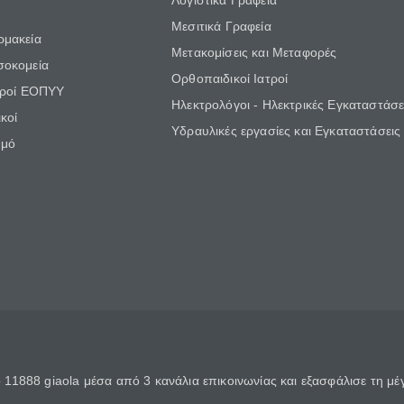
Λογιστικά Γραφεία
Μεσιτικά Γραφεία
ρμακεία
Μετακομίσεις και Μεταφορές
σοκομεία
Ορθοπαιδικοί Ιατροί
τροί ΕΟΠΥΥ
Ηλεκτρολόγοι - Ηλεκτρικές Εγκαταστάσε
κοί
Υδραυλικές εργασίες και Εγκαταστάσεις
θμό
11888 giaola μέσα από 3 κανάλια επικοινωνίας και εξασφάλισε τη μ