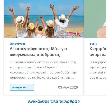
Οικογένεια
Υγεία
Δεκαπενταύγουστος: Ιδέες για
Κνησμός: 
οικογενειακές αποδράσεις
αντιμετωπ
Ο Δεκαπενταύγουστος είναι για πολλούς η
Ο κνησμός ε
κορυφαία στιγμή του ελληνικού
την ανάγκη 
καλοκαιριού: μια γιορτή που συνδυάζει την
αποτελεί έν
παράδοση με τις διακοπές και δίνει την
συμπτώματα
αφορμή για ταξίδια σε κάθε γωνιά της
άνθρωποι κά
03 Αύγ 2026
χώρας. Είτε πρόκειται για λίγες μέρες
οικογένεια & παιδί
πληροφορίες 
ξεγνοιασιάς είτε για μια σύντομη εξόρμηση.
καθώς μπορε
επιμένει για
Ανακάλυψε Όλα τα Άρθρα