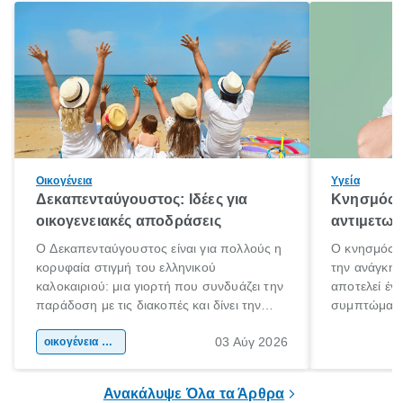
Οικογένεια
Υγεία
Δεκαπενταύγουστος: Ιδέες για
Κνησμός: 
οικογενειακές αποδράσεις
αντιμετωπ
Ο Δεκαπενταύγουστος είναι για πολλούς η
Ο κνησμός ε
κορυφαία στιγμή του ελληνικού
την ανάγκη 
καλοκαιριού: μια γιορτή που συνδυάζει την
αποτελεί έν
παράδοση με τις διακοπές και δίνει την
συμπτώματα
αφορμή για ταξίδια σε κάθε γωνιά της
άνθρωποι κά
03 Αύγ 2026
χώρας. Είτε πρόκειται για λίγες μέρες
οικογένεια & παιδί
πληροφορίες 
ξεγνοιασιάς είτε για μια σύντομη εξόρμηση.
καθώς μπορε
επιμένει για
Ανακάλυψε Όλα τα Άρθρα