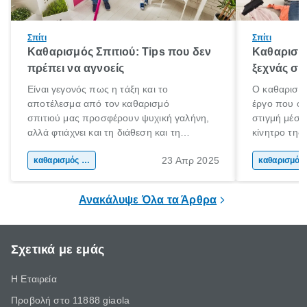
Σπίτι
Σπίτι
Καθαρισμός Σπιτιού: Tips που δεν
Καθαρισμό
πρέπει να αγνοείς
ξεχνάς συ
Είναι γεγονός πως η τάξη και το
Ο καθαρισμό
αποτέλεσμα από τον καθαρισμό
έργο που όλ
σπιτιού μας προσφέρουν ψυχική γαλήνη,
στιγμή μέσα
αλλά φτιάχνει και τη διάθεση και τη
κίνητρο της
ψυχολογία μας. Τι καλύτερο από το να
οργάνωσης το
23 Απρ 2025
γυρνάς σε ένα όμορφο, καθαρό
καθαρισμός σπιτιού
πιο φιλόξενο
κα
και τακτοποιημένο σπίτι στο τέλος της
χαλαρώνεις 
ημέρας για να χαλαρώσεις;
Ανακάλυψε Όλα τα Άρθρα
Σχετικά με εμάς
Η Εταιρεία
Προβολή στο 11888 giaola