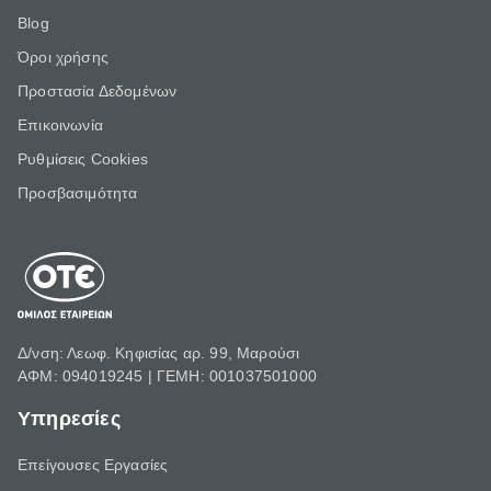
Blog
Όροι χρήσης
Προστασία Δεδομένων
Επικοινωνία
Ρυθμίσεις Cookies
Προσβασιμότητα
Δ/νση: Λεωφ. Κηφισίας αρ. 99, Μαρούσι
ΑΦΜ: 094019245 | ΓΕΜΗ: 001037501000
Υπηρεσίες
Επείγουσες Εργασίες