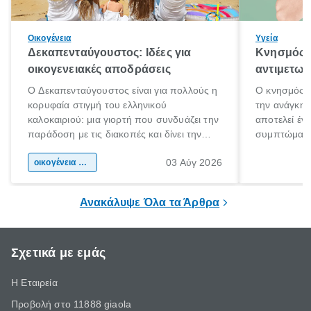
Οικογένεια
Υγεία
Δεκαπενταύγουστος: Ιδέες για
Κνησμός: 
οικογενειακές αποδράσεις
αντιμετωπ
Ο Δεκαπενταύγουστος είναι για πολλούς η
Ο κνησμός ε
κορυφαία στιγμή του ελληνικού
την ανάγκη 
καλοκαιριού: μια γιορτή που συνδυάζει την
αποτελεί έν
παράδοση με τις διακοπές και δίνει την
συμπτώματα
αφορμή για ταξίδια σε κάθε γωνιά της
άνθρωποι κά
03 Αύγ 2026
χώρας. Είτε πρόκειται για λίγες μέρες
οικογένεια & παιδί
πληροφορίες 
ξεγνοιασιάς είτε για μια σύντομη εξόρμηση.
καθώς μπορε
επιμένει για
Ανακάλυψε Όλα τα Άρθρα
Σχετικά με εμάς
Η Εταιρεία
Προβολή στο 11888 giaola