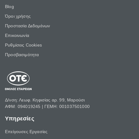
Blog
Όροι χρήσης
Προστασία Δεδομένων
Επικοινωνία
Ρυθμίσεις Cookies
Προσβασιμότητα
Δ/νση: Λεωφ. Κηφισίας αρ. 99, Μαρούσι
ΑΦΜ: 094019245 | ΓΕΜΗ: 001037501000
Υπηρεσίες
Επείγουσες Εργασίες