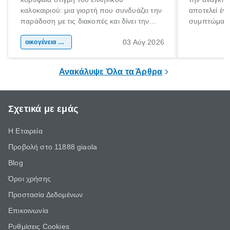
καλοκαιριού: μια γιορτή που συνδυάζει την
αποτελεί έν
παράδοση με τις διακοπές και δίνει την
συμπτώματα
αφορμή για ταξίδια σε κάθε γωνιά της
άνθρωποι κά
03 Αύγ 2026
χώρας. Είτε πρόκειται για λίγες μέρες
οικογένεια & παιδί
πληροφορίες 
ξεγνοιασιάς είτε για μια σύντομη εξόρμηση.
καθώς μπορε
επιμένει για
Ανακάλυψε Όλα τα Άρθρα
Σχετικά με εμάς
Η Εταιρεία
Προβολή στο 11888 giaola
Blog
Όροι χρήσης
Προστασία Δεδομένων
Επικοινωνία
Ρυθμίσεις Cookies