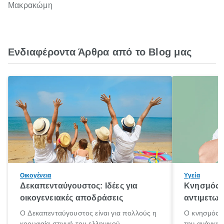
Μακρακώμη
Ενδιαφέροντα Άρθρα από το Blog μας
Οικογένεια
Υγεία
Δεκαπενταύγουστος: Ιδέες για
Κνησμός: 
οικογενειακές αποδράσεις
αντιμετωπ
Ο Δεκαπενταύγουστος είναι για πολλούς η
Ο κνησμός ε
κορυφαία στιγμή του ελληνικού
την ανάγκη 