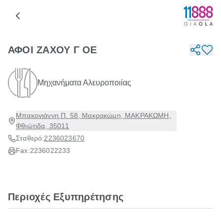
ΑΦΟΙ ΖΑΧΟΥ Γ ΟΕ
Μηχανήματα Αλευροποιίας
Μπακογιάννη Π. 58, Μακρακώμη, ΜΑΚΡΑΚΩΜΗ,
Φθιώτιδα, 35011
Σταθερό:
2236023670
Fax:
2236022233
Περιοχές Εξυπηρέτησης