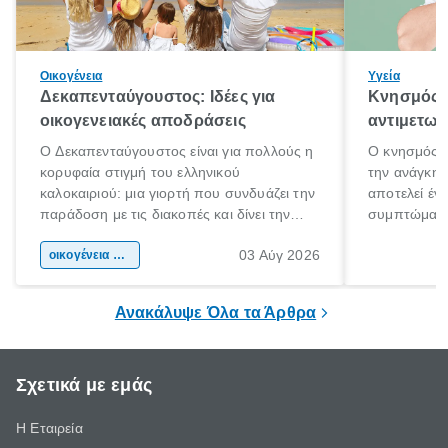
Οικογένεια
Υγεία
Δεκαπενταύγουστος: Ιδέες για
Κνησμός: 
οικογενειακές αποδράσεις
αντιμετωπ
Ο Δεκαπενταύγουστος είναι για πολλούς η
Ο κνησμός ε
κορυφαία στιγμή του ελληνικού
την ανάγκη 
καλοκαιριού: μια γιορτή που συνδυάζει την
αποτελεί έν
παράδοση με τις διακοπές και δίνει την
συμπτώματα
αφορμή για ταξίδια σε κάθε γωνιά της
άνθρωποι κά
03 Αύγ 2026
χώρας. Είτε πρόκειται για λίγες μέρες
οικογένεια & παιδί
πληροφορίες 
ξεγνοιασιάς είτε για μια σύντομη εξόρμηση.
καθώς μπορε
επιμένει για
Ανακάλυψε Όλα τα Άρθρα
Σχετικά με εμάς
Η Εταιρεία