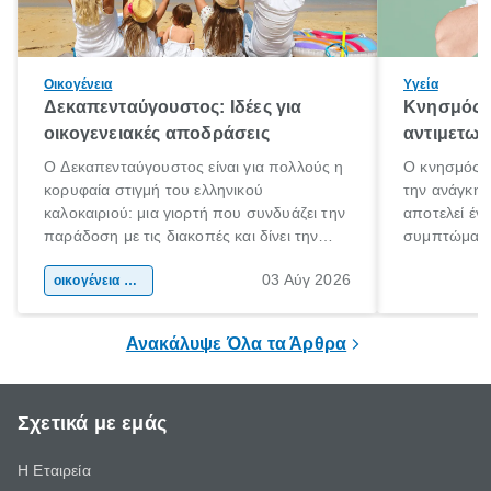
Οικογένεια
Υγεία
Δεκαπενταύγουστος: Ιδέες για
Κνησμός: 
οικογενειακές αποδράσεις
αντιμετωπ
Ο Δεκαπενταύγουστος είναι για πολλούς η
Ο κνησμός ε
κορυφαία στιγμή του ελληνικού
την ανάγκη 
καλοκαιριού: μια γιορτή που συνδυάζει την
αποτελεί έν
παράδοση με τις διακοπές και δίνει την
συμπτώματα
αφορμή για ταξίδια σε κάθε γωνιά της
άνθρωποι κά
03 Αύγ 2026
χώρας. Είτε πρόκειται για λίγες μέρες
οικογένεια & παιδί
πληροφορίες 
ξεγνοιασιάς είτε για μια σύντομη εξόρμηση.
καθώς μπορε
επιμένει για
Ανακάλυψε Όλα τα Άρθρα
Σχετικά με εμάς
Η Εταιρεία