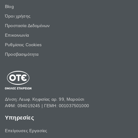
Blog
Όροι χρήσης
Προστασία Δεδομένων
Επικοινωνία
Ρυθμίσεις Cookies
Προσβασιμότητα
Δ/νση: Λεωφ. Κηφισίας αρ. 99, Μαρούσι
ΑΦΜ: 094019245 | ΓΕΜΗ: 001037501000
Υπηρεσίες
Επείγουσες Εργασίες