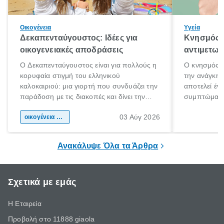
Οικογένεια
Υγεία
Δεκαπενταύγουστος: Ιδέες για
Κνησμός: 
οικογενειακές αποδράσεις
αντιμετωπ
Ο Δεκαπενταύγουστος είναι για πολλούς η
Ο κνησμός ε
κορυφαία στιγμή του ελληνικού
την ανάγκη 
καλοκαιριού: μια γιορτή που συνδυάζει την
αποτελεί έν
παράδοση με τις διακοπές και δίνει την
συμπτώματα
αφορμή για ταξίδια σε κάθε γωνιά της
άνθρωποι κά
03 Αύγ 2026
χώρας. Είτε πρόκειται για λίγες μέρες
οικογένεια & παιδί
πληροφορίες 
ξεγνοιασιάς είτε για μια σύντομη εξόρμηση.
καθώς μπορε
επιμένει για
Ανακάλυψε Όλα τα Άρθρα
Σχετικά με εμάς
Η Εταιρεία
Προβολή στο 11888 giaola