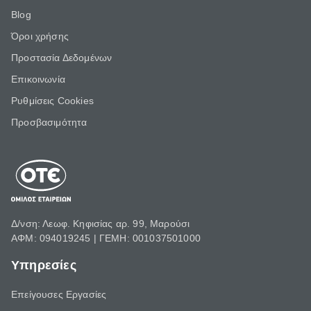
Blog
Όροι χρήσης
Προστασία Δεδομένων
Επικοινωνία
Ρυθμίσεις Cookies
Προσβασιμότητα
Δ/νση: Λεωφ. Κηφισίας αρ. 99, Μαρούσι
ΑΦΜ: 094019245 | ΓΕΜΗ: 001037501000
Υπηρεσίες
Επείγουσες Εργασίες