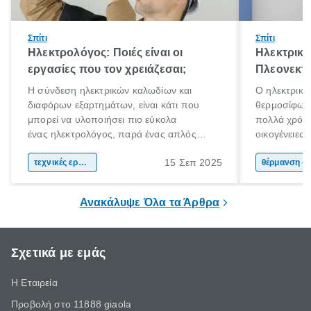
Σπίτι
Σπίτι
Ηλεκτρολόγος: Ποιές είναι οι
Ηλεκτρικό
εργασίες που τον χρειάζεσαι;
Πλεονεκτή
Η σύνδεση ηλεκτρικών καλωδίων και
Ο ηλεκτρικό
διαφόρων εξαρτημάτων, είναι κάτι που
θερμοσίφωνα
μπορεί να υλοποιήσει πιο εύκολα
πολλά χρόνι
ένας ηλεκτρολόγος, παρά ένας απλός
οικογένειες
άνθρωπος. Τα ηλεκτρικά συστήματα είναι
χαρακτηριστ
15 Σεπ 2025
περίπλοκα και επικίνδυνα. Αν έχεις στο νου
τεχνικές εργασίες
θέρμανσης ν
θέρμαν
σου να πραγματοποιήσεις ηλεκτρικές
εμφάνιση κα
εργασίες στο χώρο σου, η πρόσληψη ενός
ηλιακού ήρθ
Ανακάλυψε Όλα τα Άρθρα
ηλεκτρολόγου είναι πιθανόν απαραίτητη.
Σχετικά με εμάς
Η Εταιρεία
Προβολή στο 11888 giaola