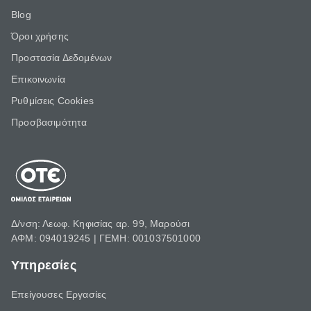
Blog
Όροι χρήσης
Προστασία Δεδομένων
Επικοινωνία
Ρυθμίσεις Cookies
Προσβασιμότητα
Δ/νση: Λεωφ. Κηφισίας αρ. 99, Μαρούσι
ΑΦΜ: 094019245 | ΓΕΜΗ: 001037501000
Υπηρεσίες
Επείγουσες Εργασίες