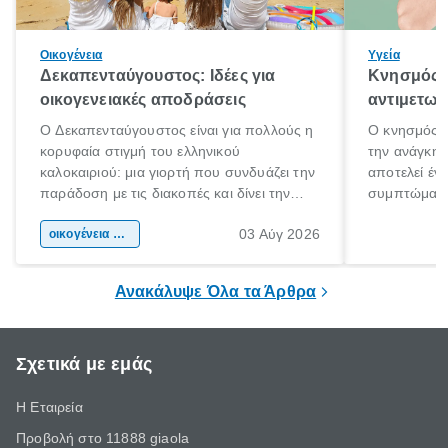
Οικογένεια
Υγεία
Δεκαπενταύγουστος: Ιδέες για
Κνησμός: 
οικογενειακές αποδράσεις
αντιμετωπ
Ο Δεκαπενταύγουστος είναι για πολλούς η
Ο κνησμός ε
κορυφαία στιγμή του ελληνικού
την ανάγκη 
καλοκαιριού: μια γιορτή που συνδυάζει την
αποτελεί έν
παράδοση με τις διακοπές και δίνει την
συμπτώματα
αφορμή για ταξίδια σε κάθε γωνιά της
άνθρωποι κά
03 Αύγ 2026
χώρας. Είτε πρόκειται για λίγες μέρες
οικογένεια & παιδί
πληροφορίες 
ξεγνοιασιάς είτε για μια σύντομη εξόρμηση.
καθώς μπορε
επιμένει για
Ανακάλυψε Όλα τα Άρθρα
Σχετικά με εμάς
Η Εταιρεία
Προβολή στο 11888 giaola