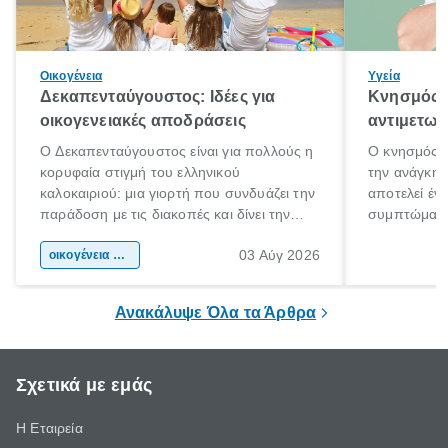
Οικογένεια
Υγεία
Δεκαπενταύγουστος: Ιδέες για
Κνησμός: 
οικογενειακές αποδράσεις
αντιμετωπ
Ο Δεκαπενταύγουστος είναι για πολλούς η
Ο κνησμός ε
κορυφαία στιγμή του ελληνικού
την ανάγκη 
καλοκαιριού: μια γιορτή που συνδυάζει την
αποτελεί έν
παράδοση με τις διακοπές και δίνει την
συμπτώματα
αφορμή για ταξίδια σε κάθε γωνιά της
άνθρωποι κά
03 Αύγ 2026
χώρας. Είτε πρόκειται για λίγες μέρες
οικογένεια & παιδί
πληροφορίες 
ξεγνοιασιάς είτε για μια σύντομη εξόρμηση.
καθώς μπορε
επιμένει για
Ανακάλυψε Όλα τα Άρθρα
Σχετικά με εμάς
Η Εταιρεία