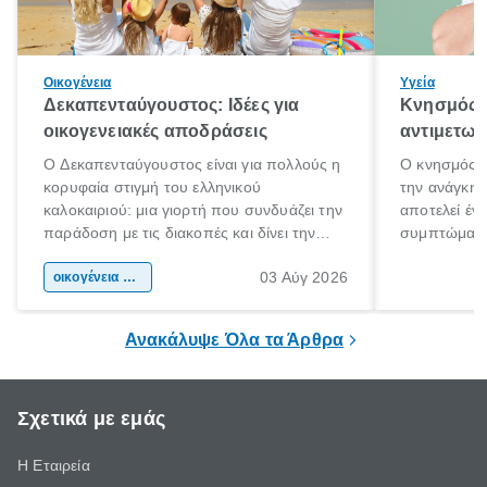
Οικογένεια
Υγεία
Δεκαπενταύγουστος: Ιδέες για
Κνησμός: 
οικογενειακές αποδράσεις
αντιμετωπ
Ο Δεκαπενταύγουστος είναι για πολλούς η
Ο κνησμός ε
κορυφαία στιγμή του ελληνικού
την ανάγκη 
καλοκαιριού: μια γιορτή που συνδυάζει την
αποτελεί έν
παράδοση με τις διακοπές και δίνει την
συμπτώματα
αφορμή για ταξίδια σε κάθε γωνιά της
άνθρωποι κά
03 Αύγ 2026
χώρας. Είτε πρόκειται για λίγες μέρες
οικογένεια & παιδί
πληροφορίες 
ξεγνοιασιάς είτε για μια σύντομη εξόρμηση.
καθώς μπορε
επιμένει για
Ανακάλυψε Όλα τα Άρθρα
Σχετικά με εμάς
Η Εταιρεία