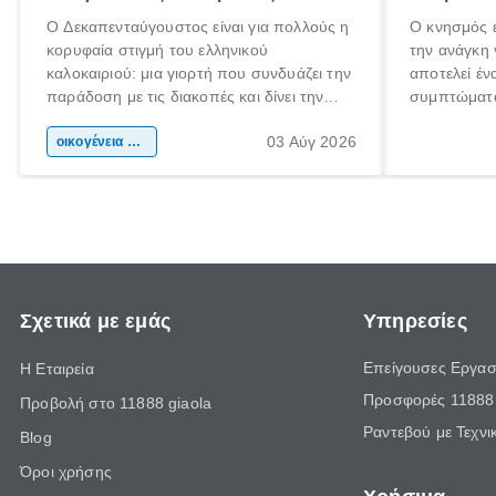
Ο Δεκαπενταύγουστος είναι για πολλούς η
Ο κνησμός ε
κορυφαία στιγμή του ελληνικού
την ανάγκη 
καλοκαιριού: μια γιορτή που συνδυάζει την
αποτελεί έν
παράδοση με τις διακοπές και δίνει την
συμπτώματα
αφορμή για ταξίδια σε κάθε γωνιά της
άνθρωποι κά
03 Αύγ 2026
χώρας. Είτε πρόκειται για λίγες μέρες
οικογένεια & παιδί
πληροφορίες
ξεγνοιασιάς είτε για μια σύντομη εξόρμηση.
καθώς μπορε
επιμένει γι
Σχετικά με εμάς
Υπηρεσίες
Επείγουσες Εργασ
Η Εταιρεία
Προσφορές 11888 
Προβολή στο 11888 giaola
Ραντεβού με Τεχνι
Blog
Όροι χρήσης