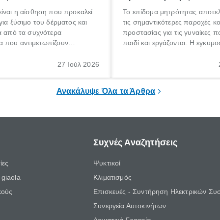
ίναι η αίσθηση που προκαλεί
Το επίδομα μητρότητας αποτελ
για ξύσιμο του δέρματος και
τις σημαντικότερες παροχές κ
α από τα συχνότερα
προστασίας για τις γυναίκες 
 που αντιμετωπίζουν
παιδί και εργάζονται. Η εγκυμο
θε ηλικίας. Πολλοί αναζητούν
γέννηση ενός παιδιού είναι μια 
 για το «κνησμός τι είναι»,
σημαντική περίοδος στη ζωή 
27 Ιούλ 2026
ί να εμφανιστεί ξαφνικά ή να
οικογένειας, η οποία συνοδεύε
α μεγάλο χρονικό διάστημα.
αυξημένες ανάγκες και υποχρε
Ανακάλυψε Όλα τα Άρθρα
Συχνές Αναζητήσεις
ίες
Ψυκτικοί
giaola
Κλιματισμός
κούς
Επισκευές - Συντήρηση Ηλεκτρικών Συ
Συνεργεία Αυτοκινήτων