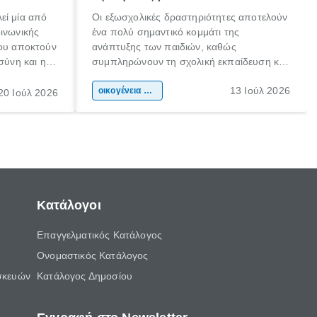
εί μία από
Οι εξωσχολικές δραστηριότητες αποτελούν
οινωνικής
ένα πολύ σημαντικό κομμάτι της
που αποκτούν
ανάπτυξης των παιδιών, καθώς
σύνη και η
συμπληρώνουν τη σχολική εκπαίδευση και
ιδιαίτερα
συμβάλλουν ουσιαστικά στη διαμόρφωση
13 Ιούλ 2026
κάθε
της προσωπικότητας, της κοινωνικότητας
οικογένεια & παιδί
20 Ιούλ 2026
ται από
και των δεξιοτήτων τους. Δεν είναι απλώς
ώσεις.
ένας τρόπος για να περνάει το παιδί τον
ελεύθερο χρόνο του.
Κατάλογοι
Επαγγελματικός Κατάλογος
Ονομαστικός Κατάλογος
σκευών
Κατάλογος Δημοσίου