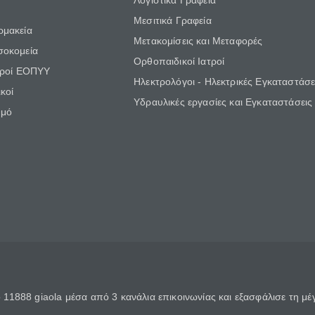
Λογιστικά Γραφεία
Μεσιτικά Γραφεία
ρμακεία
Μετακομίσεις και Μεταφορές
σοκομεία
Ορθοπαιδικοί Ιατροί
τροί ΕΟΠΥΥ
Ηλεκτρολόγοι - Ηλεκτρικές Εγκαταστάσε
κοί
Υδραυλικές εργασίες και Εγκαταστάσεις
θμό
11888 giaola μέσα από 3 κανάλια επικοινωνίας και εξασφάλισε τη μ