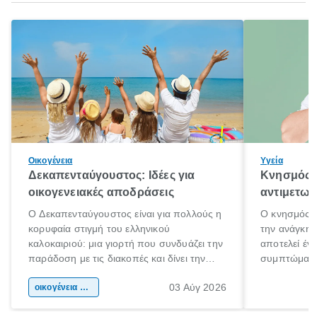
Οικογένεια
Υγεία
Δεκαπενταύγουστος: Ιδέες για
Κνησμός: 
οικογενειακές αποδράσεις
αντιμετωπ
Ο Δεκαπενταύγουστος είναι για πολλούς η
Ο κνησμός ε
κορυφαία στιγμή του ελληνικού
την ανάγκη 
καλοκαιριού: μια γιορτή που συνδυάζει την
αποτελεί έν
παράδοση με τις διακοπές και δίνει την
συμπτώματα
αφορμή για ταξίδια σε κάθε γωνιά της
άνθρωποι κά
03 Αύγ 2026
χώρας. Είτε πρόκειται για λίγες μέρες
οικογένεια & παιδί
πληροφορίες 
ξεγνοιασιάς είτε για μια σύντομη εξόρμηση.
καθώς μπορε