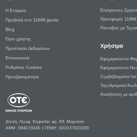
Επείγουσες Εργασ
Η Εταιρεία
Προσφορές 11888 
Προβολή στο 11888 giaola
Ραντεβού με Τεχνι
Blog
Όροι χρήσης
Χρήσιμα
Προστασία Δεδομένων
Επικοινωνία
Εφημερεύοντα Φα
Ρυθμίσεις Cookies
Εφημερεύοντα Νο
Συμβεβλημένοι Ια
Προσβασιμότητα
Ταχυδρομικοί Κωδι
Αναζήτηση με αρι
Δ/νση: Λεωφ. Κηφισίας αρ. 99, Μαρούσι
ΑΦΜ: 094019245 | ΓΕΜΗ: 001037501000