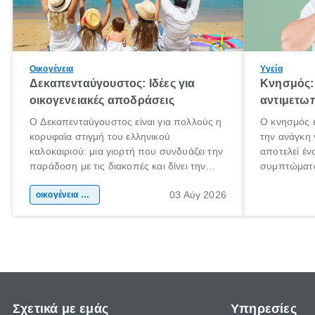
Οικογένεια
Υγεία
Δεκαπενταύγουστος: Ιδέες για
Κνησμός: 
οικογενειακές αποδράσεις
αντιμετωπ
Ο Δεκαπενταύγουστος είναι για πολλούς η
Ο κνησμός ε
κορυφαία στιγμή του ελληνικού
την ανάγκη 
καλοκαιριού: μια γιορτή που συνδυάζει την
αποτελεί έν
παράδοση με τις διακοπές και δίνει την
συμπτώματα
αφορμή για ταξίδια σε κάθε γωνιά της
άνθρωποι κά
03 Αύγ 2026
χώρας. Είτε πρόκειται για λίγες μέρες
οικογένεια & παιδί
πληροφορίες
ξεγνοιασιάς είτε για μια σύντομη εξόρμηση.
καθώς μπορε
επιμένει γι
Σχετικά με εμάς
Υπηρεσίες