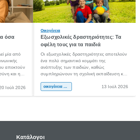
Οικογένεια
λα όσα
Εξωσχολικές δραστηριότητες: Τα
οφέλη τους για τα παιδιά
εί μία από
Οι εξωσχολικές δραστηριότητες αποτελούν
οινωνικής
ένα πολύ σημαντικό κομμάτι της
που αποκτούν
ανάπτυξης των παιδιών, καθώς
σύνη και η
συμπληρώνουν τη σχολική εκπαίδευση και
ιδιαίτερα
συμβάλλουν ουσιαστικά στη διαμόρφωση
13 Ιούλ 2026
κάθε
της προσωπικότητας, της κοινωνικότητας
οικογένεια & παιδί
20 Ιούλ 2026
ται από
και των δεξιοτήτων τους. Δεν είναι απλώς
ώσεις.
ένας τρόπος για να περνάει το παιδί τον
ελεύθερο χρόνο του.
Κατάλογοι