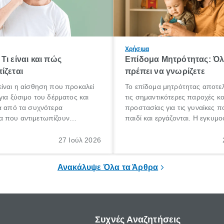
Χρήσιμα
Τι είναι και πώς
Επίδομα Μητρότητας: Ό
ίζεται
πρέπει να γνωρίζετε
ίναι η αίσθηση που προκαλεί
Το επίδομα μητρότητας αποτελ
για ξύσιμο του δέρματος και
τις σημαντικότερες παροχές κ
α από τα συχνότερα
προστασίας για τις γυναίκες 
 που αντιμετωπίζουν
παιδί και εργάζονται. Η εγκυμο
θε ηλικίας. Πολλοί αναζητούν
γέννηση ενός παιδιού είναι μια 
 για το «κνησμός τι είναι»,
σημαντική περίοδος στη ζωή 
27 Ιούλ 2026
ί να εμφανιστεί ξαφνικά ή να
οικογένειας, η οποία συνοδεύε
α μεγάλο χρονικό διάστημα.
αυξημένες ανάγκες και υποχρε
Ανακάλυψε Όλα τα Άρθρα
Συχνές Αναζητήσεις