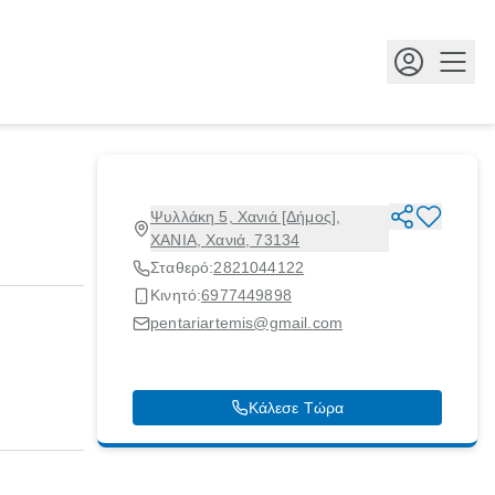
Κουμ
Ψυλλάκη 5, Χανιά [Δήμος],
ΧΑΝΙΑ, Χανιά, 73134
Σταθερό:
2821044122
Κινητό:
6977449898
pentariartemis@gmail.com
Κάλεσε Τώρα