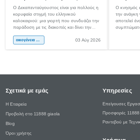
Ο Δεκαπενταύγουστος είναι για πολλούς η
Ο κνησμός ε
κορυφαία στιγμή του ελληνικού
την ανάγκη 
καλοκαιριού: μια γιορτή που συνδυάζει την
αποτελεί έν
παράδοση με τις διακοπές και δίνει την
συμπτώματα
αφορμή για ταξίδια σε κάθε γωνιά της
άνθρωποι κά
03 Αύγ 2026
χώρας. Είτε πρόκειται για λίγες μέρες
οικογένεια & παιδί
πληροφορίες
ξεγνοιασιάς είτε για μια σύντομη εξόρμηση.
καθώς μπορε
επιμένει γι
Σχετικά με εμάς
Υπηρεσίες
Επείγουσες Εργασ
Η Εταιρεία
Προσφορές 11888 
Προβολή στο 11888 giaola
Ραντεβού με Τεχνι
Blog
Όροι χρήσης