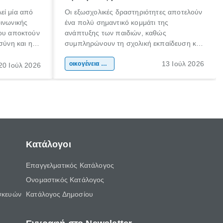
εί μία από
Οι εξωσχολικές δραστηριότητες αποτελούν
οινωνικής
ένα πολύ σημαντικό κομμάτι της
που αποκτούν
ανάπτυξης των παιδιών, καθώς
σύνη και η
συμπληρώνουν τη σχολική εκπαίδευση και
ιδιαίτερα
συμβάλλουν ουσιαστικά στη διαμόρφωση
13 Ιούλ 2026
κάθε
της προσωπικότητας, της κοινωνικότητας
οικογένεια & παιδί
20 Ιούλ 2026
ται από
και των δεξιοτήτων τους. Δεν είναι απλώς
ώσεις.
ένας τρόπος για να περνάει το παιδί τον
ελεύθερο χρόνο του.
Κατάλογοι
Επαγγελματικός Κατάλογος
Ονομαστικός Κατάλογος
σκευών
Κατάλογος Δημοσίου