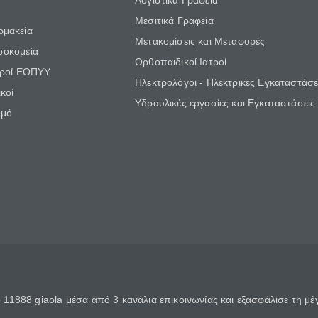
Λογιστικά Γραφεία
Μεσιτικά Γραφεία
ρμακεία
Μετακομίσεις και Μεταφορές
σοκομεία
Ορθοπαιδικοί Ιατροί
τροί ΕΟΠΥΥ
Ηλεκτρολόγοι - Ηλεκτρικές Εγκαταστάσε
κοί
Υδραυλικές εργασίες και Εγκαταστάσεις
θμό
11888 giaola μέσα από 3 κανάλια επικοινωνίας και εξασφάλισε τη μ