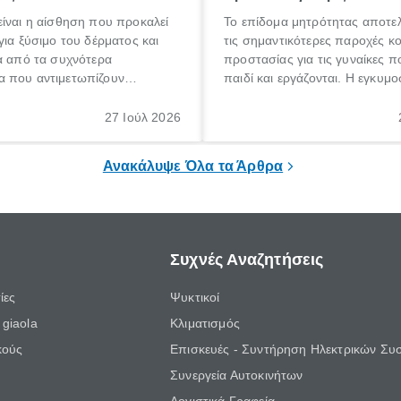
ίναι η αίσθηση που προκαλεί
Το επίδομα μητρότητας αποτελ
για ξύσιμο του δέρματος και
τις σημαντικότερες παροχές κ
α από τα συχνότερα
προστασίας για τις γυναίκες 
 που αντιμετωπίζουν
παιδί και εργάζονται. Η εγκυμο
θε ηλικίας. Πολλοί αναζητούν
γέννηση ενός παιδιού είναι μια 
 για το «κνησμός τι είναι»,
σημαντική περίοδος στη ζωή 
27 Ιούλ 2026
ί να εμφανιστεί ξαφνικά ή να
οικογένειας, η οποία συνοδεύε
α μεγάλο χρονικό διάστημα.
αυξημένες ανάγκες και υποχρε
Ανακάλυψε Όλα τα Άρθρα
Συχνές Αναζητήσεις
ίες
Ψυκτικοί
giaola
Κλιματισμός
κούς
Επισκευές - Συντήρηση Ηλεκτρικών Συ
Συνεργεία Αυτοκινήτων