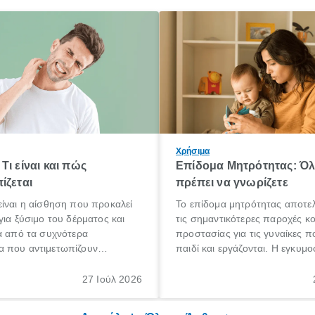
Χρήσιμα
Τι είναι και πώς
Επίδομα Μητρότητας: Ό
ίζεται
πρέπει να γνωρίζετε
ίναι η αίσθηση που προκαλεί
Το επίδομα μητρότητας αποτελ
για ξύσιμο του δέρματος και
τις σημαντικότερες παροχές κ
α από τα συχνότερα
προστασίας για τις γυναίκες 
 που αντιμετωπίζουν
παιδί και εργάζονται. Η εγκυμο
θε ηλικίας. Πολλοί αναζητούν
γέννηση ενός παιδιού είναι μια 
 για το «κνησμός τι είναι»,
σημαντική περίοδος στη ζωή 
27 Ιούλ 2026
ί να εμφανιστεί ξαφνικά ή να
οικογένειας, η οποία συνοδεύε
α μεγάλο χρονικό διάστημα.
αυξημένες ανάγκες και υποχρε