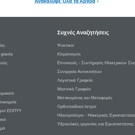
Ανακάλυψε Όλα τα Άρθρα
Συχνές Αναζητήσεις
ίες
Ψυκτικοί
giaola
Κλιματισμός
κούς
Επισκευές - Συντήρηση Ηλεκτρικών Συ
Συνεργεία Αυτοκινήτων
Λογιστικά Γραφεία
Μεσιτικά Γραφεία
ρμακεία
Μετακομίσεις και Μεταφορές
σοκομεία
Ορθοπαιδικοί Ιατροί
τροί ΕΟΠΥΥ
Ηλεκτρολόγοι - Ηλεκτρικές Εγκαταστάσε
κοί
Υδραυλικές εργασίες και Εγκαταστάσεις
θμό