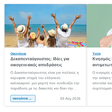
Οικογένεια
Υγεία
Δεκαπενταύγουστος: Ιδέες για
Κνησμός: 
οικογενειακές αποδράσεις
αντιμετωπ
Ο Δεκαπενταύγουστος είναι για πολλούς η
Ο κνησμός ε
κορυφαία στιγμή του ελληνικού
την ανάγκη 
καλοκαιριού: μια γιορτή που συνδυάζει την
αποτελεί έν
παράδοση με τις διακοπές και δίνει την
συμπτώματα
αφορμή για ταξίδια σε κάθε γωνιά της
άνθρωποι κά
03 Αύγ 2026
χώρας. Είτε πρόκειται για λίγες μέρες
οικογένεια & παιδί
πληροφορίες
ξεγνοιασιάς είτε για μια σύντομη εξόρμηση.
καθώς μπορε
επιμένει γι