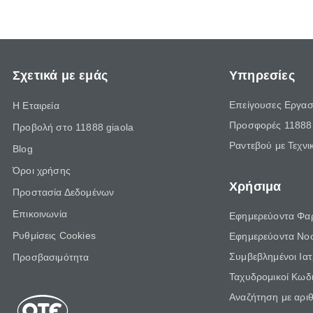
Σχετικά με εμάς
Υπηρεσίες
Επείγουσες Εργασ
Η Εταιρεία
Προσφορές 11888 
Προβολή στο 11888 giaola
Ραντεβού με Τεχνι
Blog
Όροι χρήσης
Χρήσιμα
Προστασία Δεδομένων
Επικοινωνία
Εφημερεύοντα Φα
Ρυθμίσεις Cookies
Εφημερεύοντα Νο
Συμβεβλημένοι Ια
Προσβασιμότητα
Ταχυδρομικοί Κωδι
Αναζήτηση με αρι