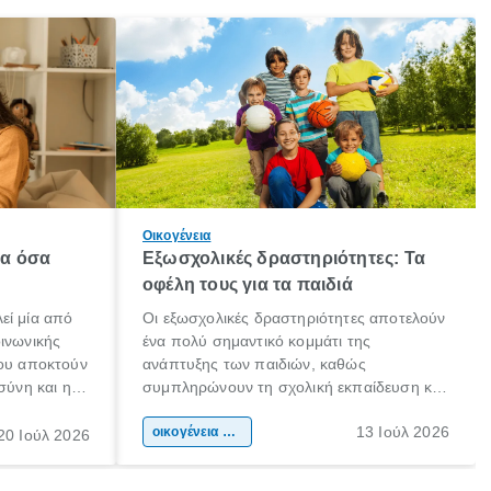
Οικογένεια
λα όσα
Εξωσχολικές δραστηριότητες: Τα
οφέλη τους για τα παιδιά
εί μία από
Οι εξωσχολικές δραστηριότητες αποτελούν
οινωνικής
ένα πολύ σημαντικό κομμάτι της
που αποκτούν
ανάπτυξης των παιδιών, καθώς
σύνη και η
συμπληρώνουν τη σχολική εκπαίδευση και
ιδιαίτερα
συμβάλλουν ουσιαστικά στη διαμόρφωση
13 Ιούλ 2026
κάθε
της προσωπικότητας, της κοινωνικότητας
οικογένεια & παιδί
20 Ιούλ 2026
ται από
και των δεξιοτήτων τους. Δεν είναι απλώς
ώσεις.
ένας τρόπος για να περνάει το παιδί τον