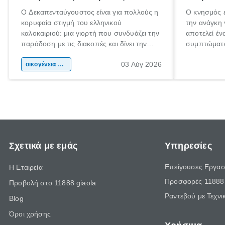
Ο Δεκαπενταύγουστος είναι για πολλούς η
Ο κνησμός ε
κορυφαία στιγμή του ελληνικού
την ανάγκη 
καλοκαιριού: μια γιορτή που συνδυάζει την
αποτελεί έν
παράδοση με τις διακοπές και δίνει την
συμπτώματα
αφορμή για ταξίδια σε κάθε γωνιά της
άνθρωποι κά
03 Αύγ 2026
χώρας. Είτε πρόκειται για λίγες μέρες
οικογένεια & παιδί
πληροφορίες
ξεγνοιασιάς είτε για μια σύντομη εξόρμηση.
καθώς μπορε
επιμένει γι
Σχετικά με εμάς
Υπηρεσίες
Επείγουσες Εργασ
Η Εταιρεία
Προσφορές 11888 
Προβολή στο 11888 giaola
Ραντεβού με Τεχνι
Blog
Όροι χρήσης