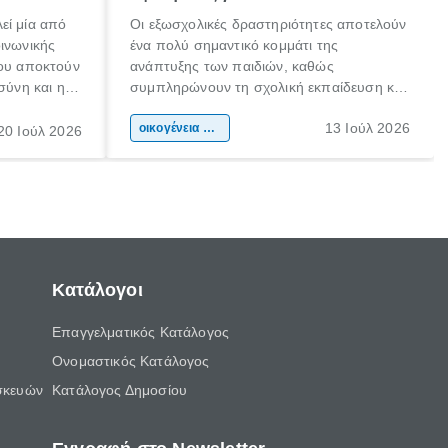
εί μία από
Οι εξωσχολικές δραστηριότητες αποτελούν
οινωνικής
ένα πολύ σημαντικό κομμάτι της
που αποκτούν
ανάπτυξης των παιδιών, καθώς
σύνη και η
συμπληρώνουν τη σχολική εκπαίδευση και
ιδιαίτερα
συμβάλλουν ουσιαστικά στη διαμόρφωση
13 Ιούλ 2026
κάθε
της προσωπικότητας, της κοινωνικότητας
οικογένεια & παιδί
20 Ιούλ 2026
ται από
και των δεξιοτήτων τους. Δεν είναι απλώς
ώσεις.
ένας τρόπος για να περνάει το παιδί τον
ελεύθερο χρόνο του.
Κατάλογοι
Επαγγελματικός Κατάλογος
Ονομαστικός Κατάλογος
σκευών
Κατάλογος Δημοσίου