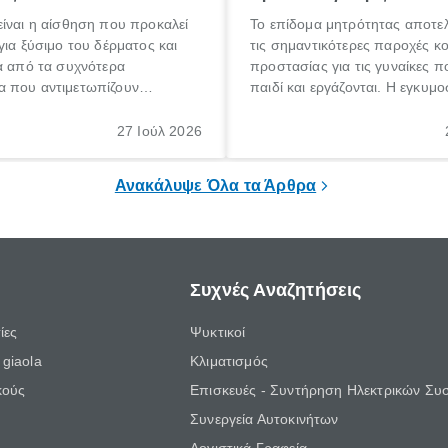
ίναι η αίσθηση που προκαλεί
Το επίδομα μητρότητας αποτελ
για ξύσιμο του δέρματος και
τις σημαντικότερες παροχές κ
α από τα συχνότερα
προστασίας για τις γυναίκες 
 που αντιμετωπίζουν
παιδί και εργάζονται. Η εγκυμο
θε ηλικίας. Πολλοί αναζητούν
γέννηση ενός παιδιού είναι μια 
 για το «κνησμός τι είναι»,
σημαντική περίοδος στη ζωή 
27 Ιούλ 2026
ί να εμφανιστεί ξαφνικά ή να
οικογένειας, η οποία συνοδεύε
α μεγάλο χρονικό διάστημα.
αυξημένες ανάγκες και υποχρε
Ανακάλυψε Όλα τα Άρθρα
Συχνές Αναζητήσεις
ίες
Ψυκτικοί
giaola
Κλιματισμός
κούς
Επισκευές - Συντήρηση Ηλεκτρικών Συ
Συνεργεία Αυτοκινήτων