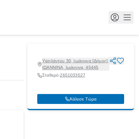
Κουμ
Υψηλάντου 30, Ιωάννινα [Δήμος],
ΙΩΑΝΝΙΝΑ, Ιωάννινα, 45445
Σταθερό:
2651033527
Κάλεσε Τώρα