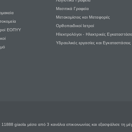
Λογιστικά Γραφεία
Μεσιτικά Γραφεία
ρμακεία
Μετακομίσεις και Μεταφορές
σοκομεία
Ορθοπαιδικοί Ιατροί
τροί ΕΟΠΥΥ
Ηλεκτρολόγοι - Ηλεκτρικές Εγκαταστάσε
κοί
Υδραυλικές εργασίες και Εγκαταστάσεις
θμό
11888 giaola μέσα από 3 κανάλια επικοινωνίας και εξασφάλισε τη μ