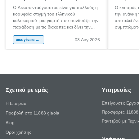
Ο Δεκαπενταύγουστος είναι για πολλούς η
Ο κνησμός ε
κορυφαία στιγμή του ελληνικού
την ανάγκη 
καλοκαιριού: μια γιορτή που συνδυάζει την
αποτελεί έν
παράδοση με τις διακοπές και δίνει την
συμπτώματα
αφορμή για ταξίδια σε κάθε γωνιά της
άνθρωποι κά
03 Αύγ 2026
χώρας. Είτε πρόκειται για λίγες μέρες
οικογένεια & παιδί
πληροφορίες
ξεγνοιασιάς είτε για μια σύντομη εξόρμηση.
καθώς μπορε
επιμένει γι
Σχετικά με εμάς
Υπηρεσίες
Επείγουσες Εργασ
Η Εταιρεία
Προσφορές 11888 
Προβολή στο 11888 giaola
Ραντεβού με Τεχνι
Blog
Όροι χρήσης