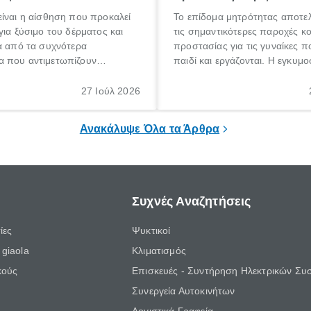
ίναι η αίσθηση που προκαλεί
Το επίδομα μητρότητας αποτελ
για ξύσιμο του δέρματος και
τις σημαντικότερες παροχές κ
α από τα συχνότερα
προστασίας για τις γυναίκες 
 που αντιμετωπίζουν
παιδί και εργάζονται. Η εγκυμο
θε ηλικίας. Πολλοί αναζητούν
γέννηση ενός παιδιού είναι μια 
 για το «κνησμός τι είναι»,
σημαντική περίοδος στη ζωή 
27 Ιούλ 2026
ί να εμφανιστεί ξαφνικά ή να
οικογένειας, η οποία συνοδεύε
α μεγάλο χρονικό διάστημα.
αυξημένες ανάγκες και υποχρε
Ανακάλυψε Όλα τα Άρθρα
Συχνές Αναζητήσεις
ίες
Ψυκτικοί
giaola
Κλιματισμός
κούς
Επισκευές - Συντήρηση Ηλεκτρικών Συ
Συνεργεία Αυτοκινήτων