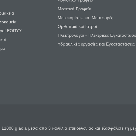
Λογιστικά Γραφεία
Μεσιτικά Γραφεία
ρμακεία
Μετακομίσεις και Μεταφορές
σοκομεία
Ορθοπαιδικοί Ιατροί
τροί ΕΟΠΥΥ
Ηλεκτρολόγοι - Ηλεκτρικές Εγκαταστάσε
κοί
Υδραυλικές εργασίες και Εγκαταστάσεις
θμό
11888 giaola μέσα από 3 κανάλια επικοινωνίας και εξασφάλισε τη μ