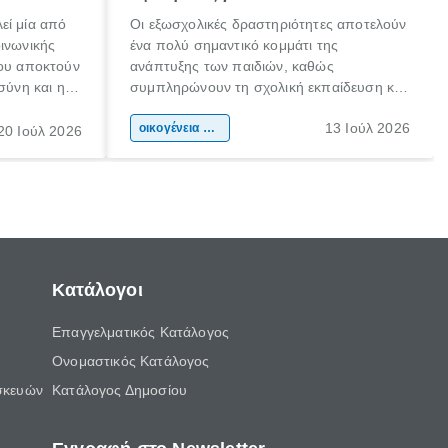
εί μία από
Οι εξωσχολικές δραστηριότητες αποτελούν
οινωνικής
ένα πολύ σημαντικό κομμάτι της
που αποκτούν
ανάπτυξης των παιδιών, καθώς
σύνη και η
συμπληρώνουν τη σχολική εκπαίδευση και
ιδιαίτερα
συμβάλλουν ουσιαστικά στη διαμόρφωση
13 Ιούλ 2026
κάθε
της προσωπικότητας, της κοινωνικότητας
οικογένεια & παιδί
20 Ιούλ 2026
ται από
και των δεξιοτήτων τους. Δεν είναι απλώς
ώσεις.
ένας τρόπος για να περνάει το παιδί τον
ελεύθερο χρόνο του.
Κατάλογοι
Επαγγελματικός Κατάλογος
Ονομαστικός Κατάλογος
σκευών
Κατάλογος Δημοσίου