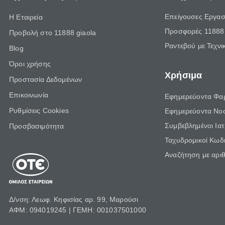
Επείγουσες Εργασ
Η Εταιρεία
Προσφορές 11888 
Προβολή στο 11888 giaola
Ραντεβού με Τεχνι
Blog
Όροι χρήσης
Χρήσιμα
Προστασία Δεδομένων
Επικοινωνία
Εφημερεύοντα Φα
Ρυθμίσεις Cookies
Εφημερεύοντα Νο
Συμβεβλημένοι Ια
Προσβασιμότητα
Ταχυδρομικοί Κωδι
Αναζήτηση με αρι
Δ/νση: Λεωφ. Κηφισίας αρ. 99, Μαρούσι
ΑΦΜ: 094019245 | ΓΕΜΗ: 001037501000