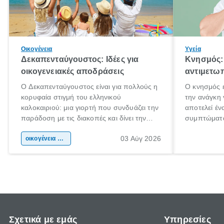
Οικογένεια
Υγεία
Δεκαπενταύγουστος: Ιδέες για
Κνησμός: 
οικογενειακές αποδράσεις
αντιμετωπ
Ο Δεκαπενταύγουστος είναι για πολλούς η
Ο κνησμός ε
κορυφαία στιγμή του ελληνικού
την ανάγκη 
καλοκαιριού: μια γιορτή που συνδυάζει την
αποτελεί έν
παράδοση με τις διακοπές και δίνει την
συμπτώματα
αφορμή για ταξίδια σε κάθε γωνιά της
άνθρωποι κά
03 Αύγ 2026
χώρας. Είτε πρόκειται για λίγες μέρες
οικογένεια & παιδί
πληροφορίες
ξεγνοιασιάς είτε για μια σύντομη εξόρμηση.
καθώς μπορε
επιμένει γι
Σχετικά με εμάς
Υπηρεσίες