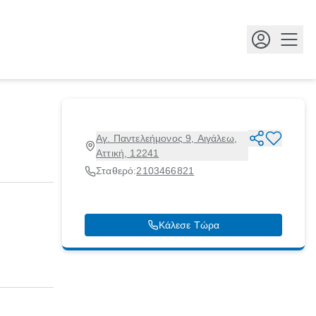
Κουμ
Αγ. Παντελεήμονος 9, Αιγάλεω,
Αττική, 12241
Σταθερό:
2103466821
Κάλεσε Τώρα