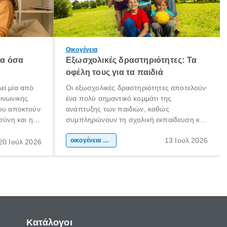
Οικογένεια
λα όσα
Εξωσχολικές δραστηριότητες: Τα
οφέλη τους για τα παιδιά
εί μία από
Οι εξωσχολικές δραστηριότητες αποτελούν
οινωνικής
ένα πολύ σημαντικό κομμάτι της
που αποκτούν
ανάπτυξης των παιδιών, καθώς
σύνη και η
συμπληρώνουν τη σχολική εκπαίδευση και
ιδιαίτερα
συμβάλλουν ουσιαστικά στη διαμόρφωση
13 Ιούλ 2026
κάθε
της προσωπικότητας, της κοινωνικότητας
οικογένεια & παιδί
20 Ιούλ 2026
ται από
και των δεξιοτήτων τους. Δεν είναι απλώς
ώσεις.
ένας τρόπος για να περνάει το παιδί τον
ελεύθερο χρόνο του.
Κατάλογοι