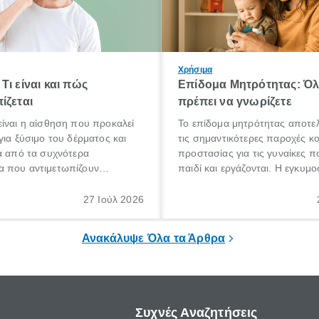
Χρήσιμα
Τι είναι και πώς
Επίδομα Μητρότητας: Ό
ίζεται
πρέπει να γνωρίζετε
ίναι η αίσθηση που προκαλεί
Το επίδομα μητρότητας αποτελ
για ξύσιμο του δέρματος και
τις σημαντικότερες παροχές κ
α από τα συχνότερα
προστασίας για τις γυναίκες 
 που αντιμετωπίζουν
παιδί και εργάζονται. Η εγκυμο
θε ηλικίας. Πολλοί αναζητούν
γέννηση ενός παιδιού είναι μια 
 για το «κνησμός τι είναι»,
σημαντική περίοδος στη ζωή 
27 Ιούλ 2026
ί να εμφανιστεί ξαφνικά ή να
οικογένειας, η οποία συνοδεύε
α μεγάλο χρονικό διάστημα.
αυξημένες ανάγκες και υποχρε
Ανακάλυψε Όλα τα Άρθρα
Συχνές Αναζητήσεις