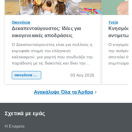
Οικογένεια
Υγεία
Δεκαπενταύγουστος: Ιδέες για
Κνησμός: 
οικογενειακές αποδράσεις
αντιμετωπ
Ο Δεκαπενταύγουστος είναι για πολλούς η
Ο κνησμός ε
κορυφαία στιγμή του ελληνικού
την ανάγκη 
καλοκαιριού: μια γιορτή που συνδυάζει την
αποτελεί έν
παράδοση με τις διακοπές και δίνει την
συμπτώματα
αφορμή για ταξίδια σε κάθε γωνιά της
άνθρωποι κά
03 Αύγ 2026
χώρας. Είτε πρόκειται για λίγες μέρες
οικογένεια & παιδί
πληροφορίες 
ξεγνοιασιάς είτε για μια σύντομη εξόρμηση.
καθώς μπορε
επιμένει για
Ανακάλυψε Όλα τα Άρθρα
Σχετικά με εμάς
Η Εταιρεία