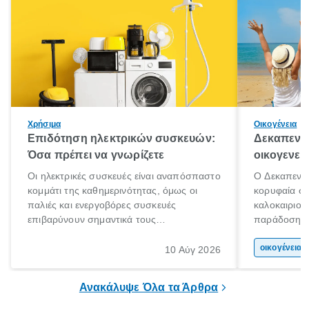
Χρήσιμα
Οικογένεια
Επιδότηση ηλεκτρικών συσκευών:
Δεκαπεντα
Όσα πρέπει να γνωρίζετε
οικογενει
Οι ηλεκτρικές συσκευές είναι αναπόσπαστο
Ο Δεκαπεντα
κομμάτι της καθημερινότητας, όμως οι
κορυφαία στ
παλιές και ενεργοβόρες συσκευές
καλοκαιριού
επιβαρύνουν σημαντικά τους
παράδοση με 
λογαριασμούς ρεύματος και το περιβάλλον.
αφορμή για 
Εδώ ακριβώς έρχεται να βοηθήσει η
χώρας. Είτε 
οικογένεια 
10 Αύγ 2026
επιδότηση ηλεκτρικών συσκευών, δηλαδή
ξεγνοιασιάς 
προγράμματα οικονομικής ενίσχυσης που
Ανακάλυψε Όλα τα Άρθρα
καλύπτουν μέρος του κόστους
αντικατάστασης.