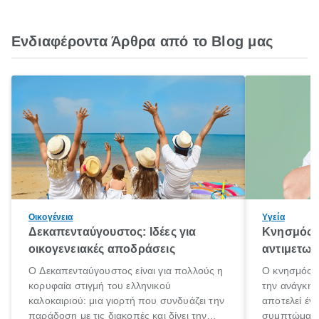
Ενδιαφέροντα Άρθρα από το Blog μας
Οικογένεια
Υγεία
Δεκαπενταύγουστος: Ιδέες για
Κνησμός: 
οικογενειακές αποδράσεις
αντιμετωπ
Ο Δεκαπενταύγουστος είναι για πολλούς η
Ο κνησμός ε
κορυφαία στιγμή του ελληνικού
την ανάγκη 
καλοκαιριού: μια γιορτή που συνδυάζει την
αποτελεί έν
παράδοση με τις διακοπές και δίνει την
συμπτώματα