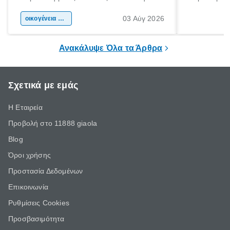
αφορμή για ταξίδια σε κάθε γωνιά της
άνθρωποι κά
03 Αύγ 2026
χώρας. Είτε πρόκειται για λίγες μέρες
οικογένεια & παιδί
πληροφορίες 
ξεγνοιασιάς είτε για μια σύντομη εξόρμηση.
καθώς μπορε
επιμένει για
Ανακάλυψε Όλα τα Άρθρα
Σχετικά με εμάς
Η Εταιρεία
Προβολή στο 11888 giaola
Blog
Όροι χρήσης
Προστασία Δεδομένων
Επικοινωνία
Ρυθμίσεις Cookies
Προσβασιμότητα