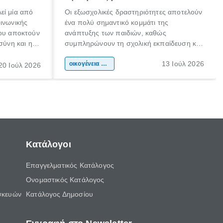
εί μία από
Οι εξωσχολικές δραστηριότητες αποτελούν
οινωνικής
ένα πολύ σημαντικό κομμάτι της
που αποκτούν
ανάπτυξης των παιδιών, καθώς
σύνη και η
συμπληρώνουν τη σχολική εκπαίδευση και
ιδιαίτερα
συμβάλλουν ουσιαστικά στη διαμόρφωση
13 Ιούλ 2026
κάθε
της προσωπικότητας, της κοινωνικότητας
οικογένεια & παιδί
20 Ιούλ 2026
ται από
και των δεξιοτήτων τους. Δεν είναι απλώς
ώσεις.
ένας τρόπος για να περνάει το παιδί τον
ελεύθερο χρόνο του.
Κατάλογοι
Επαγγελματικός Κατάλογος
Ονομαστικός Κατάλογος
σκευών
Κατάλογος Δημοσίου