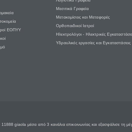
Λογιστικά Γραφεία
Μεσιτικά Γραφεία
ρμακεία
Μετακομίσεις και Μεταφορές
σοκομεία
Ορθοπαιδικοί Ιατροί
τροί ΕΟΠΥΥ
Ηλεκτρολόγοι - Ηλεκτρικές Εγκαταστάσε
κοί
Υδραυλικές εργασίες και Εγκαταστάσεις
θμό
11888 giaola μέσα από 3 κανάλια επικοινωνίας και εξασφάλισε τη μ