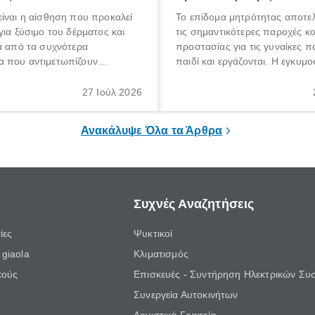
ίναι η αίσθηση που προκαλεί
Το επίδομα μητρότητας αποτελ
για ξύσιμο του δέρματος και
τις σημαντικότερες παροχές κ
α από τα συχνότερα
προστασίας για τις γυναίκες 
 που αντιμετωπίζουν
παιδί και εργάζονται. Η εγκυμο
θε ηλικίας. Πολλοί αναζητούν
γέννηση ενός παιδιού είναι μια 
 για το «κνησμός τι είναι»,
σημαντική περίοδος στη ζωή 
27 Ιούλ 2026
ί να εμφανιστεί ξαφνικά ή να
οικογένειας, η οποία συνοδεύε
α μεγάλο χρονικό διάστημα.
αυξημένες ανάγκες και υποχρε
Ανακάλυψε Όλα τα Άρθρα
Συχνές Αναζητήσεις
ίες
Ψυκτικοί
giaola
Κλιματισμός
κούς
Επισκευές - Συντήρηση Ηλεκτρικών Συ
Συνεργεία Αυτοκινήτων