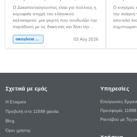
Ο Δεκαπενταύγουστος είναι για πολλούς η
Ο κνησμός ε
κορυφαία στιγμή του ελληνικού
την ανάγκη 
καλοκαιριού: μια γιορτή που συνδυάζει την
αποτελεί έν
παράδοση με τις διακοπές και δίνει την
συμπτώματα
αφορμή για ταξίδια σε κάθε γωνιά της
άνθρωποι κά
03 Αύγ 2026
χώρας. Είτε πρόκειται για λίγες μέρες
οικογένεια & παιδί
πληροφορίες
ξεγνοιασιάς είτε για μια σύντομη εξόρμηση.
καθώς μπορε
επιμένει γι
Σχετικά με εμάς
Υπηρεσίες
Επείγουσες Εργασ
Η Εταιρεία
Προσφορές 11888 
Προβολή στο 11888 giaola
Ραντεβού με Τεχνι
Blog
Όροι χρήσης