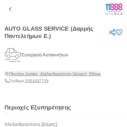
AUTO GLASS SERVICE (Δαρμής
Παντελεήμων Ε.)
Συνεργεία Αυτοκινήτων
Πλησίον Jumbo, Αλεξανδρούπολη [Δήμος], Έβρος
Σταθερό:
2551037719
Περιοχές Εξυπηρέτησης
Αλεξανδρούπολη [Δήμος]