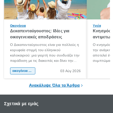
Οικογένεια
Υγεία
Δεκαπενταύγουστος: Ιδέες για
Κνησμός: 
οικογενειακές αποδράσεις
αντιμετωπ
Ο Δεκαπενταύγουστος είναι για πολλούς η
Ο κνησμός ε
κορυφαία στιγμή του ελληνικού
την ανάγκη 
καλοκαιριού: μια γιορτή που συνδυάζει την
αποτελεί έν
παράδοση με τις διακοπές και δίνει την
συμπτώματα
αφορμή για ταξίδια σε κάθε γωνιά της
άνθρωποι κά
03 Αύγ 2026
χώρας. Είτε πρόκειται για λίγες μέρες
οικογένεια & παιδί
πληροφορίες 
ξεγνοιασιάς είτε για μια σύντομη εξόρμηση.
καθώς μπορε
επιμένει για
Ανακάλυψε Όλα τα Άρθρα
Σχετικά με εμάς