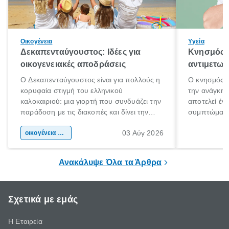
Οικογένεια
Υγεία
Δεκαπενταύγουστος: Ιδέες για
Κνησμός: 
οικογενειακές αποδράσεις
αντιμετωπ
Ο Δεκαπενταύγουστος είναι για πολλούς η
Ο κνησμός ε
κορυφαία στιγμή του ελληνικού
την ανάγκη 
καλοκαιριού: μια γιορτή που συνδυάζει την
αποτελεί έν
παράδοση με τις διακοπές και δίνει την
συμπτώματα
αφορμή για ταξίδια σε κάθε γωνιά της
άνθρωποι κά
03 Αύγ 2026
χώρας. Είτε πρόκειται για λίγες μέρες
οικογένεια & παιδί
πληροφορίες 
ξεγνοιασιάς είτε για μια σύντομη εξόρμηση.
καθώς μπορε
επιμένει για
Ανακάλυψε Όλα τα Άρθρα
Σχετικά με εμάς
Η Εταιρεία