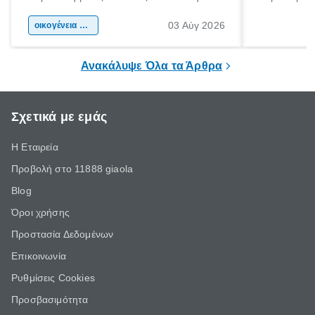
αφορμή για ταξίδια σε κάθε γωνιά της
άνθρωποι κά
03 Αύγ 2026
χώρας. Είτε πρόκειται για λίγες μέρες
οικογένεια & παιδί
πληροφορίες 
ξεγνοιασιάς είτε για μια σύντομη εξόρμηση.
καθώς μπορε
επιμένει για
Ανακάλυψε Όλα τα Άρθρα
Σχετικά με εμάς
Η Εταιρεία
Προβολή στο 11888 giaola
Blog
Όροι χρήσης
Προστασία Δεδομένων
Επικοινωνία
Ρυθμίσεις Cookies
Προσβασιμότητα