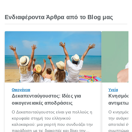
Ενδιαφέροντα Άρθρα από το Blog μας
Οικογένεια
Υγεία
Δεκαπενταύγουστος: Ιδέες για
Κνησμός: 
οικογενειακές αποδράσεις
αντιμετωπ
Ο Δεκαπενταύγουστος είναι για πολλούς η
Ο κνησμός ε
κορυφαία στιγμή του ελληνικού
την ανάγκη 
καλοκαιριού: μια γιορτή που συνδυάζει την
αποτελεί έν
παράδοση με τις διακοπές και δίνει την
συμπτώματα