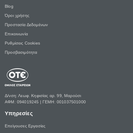
Blog
Όροι χρήσης
Προστασία Δεδομένων
Επικοινωνία
Ρυθμίσεις Cookies
Προσβασιμότητα
Δ/νση: Λεωφ. Κηφισίας αρ. 99, Μαρούσι
ΑΦΜ: 094019245 | ΓΕΜΗ: 001037501000
Υπηρεσίες
Επείγουσες Εργασίες