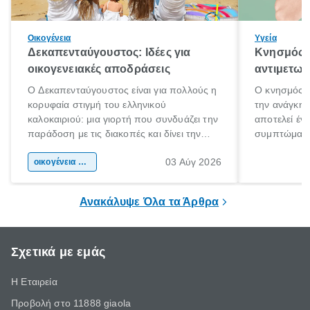
Οικογένεια
Υγεία
Δεκαπενταύγουστος: Ιδέες για
Κνησμός: 
οικογενειακές αποδράσεις
αντιμετωπ
Ο Δεκαπενταύγουστος είναι για πολλούς η
Ο κνησμός ε
κορυφαία στιγμή του ελληνικού
την ανάγκη 
καλοκαιριού: μια γιορτή που συνδυάζει την
αποτελεί έν
παράδοση με τις διακοπές και δίνει την
συμπτώματα
αφορμή για ταξίδια σε κάθε γωνιά της
άνθρωποι κά
03 Αύγ 2026
χώρας. Είτε πρόκειται για λίγες μέρες
οικογένεια & παιδί
πληροφορίες 
ξεγνοιασιάς είτε για μια σύντομη εξόρμηση.
καθώς μπορε
επιμένει για
Ανακάλυψε Όλα τα Άρθρα
Σχετικά με εμάς
Η Εταιρεία
Προβολή στο 11888 giaola