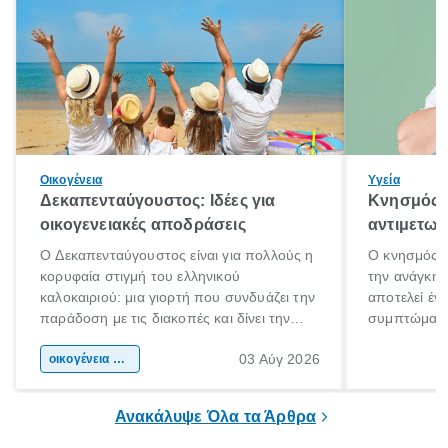
Οικογένεια
Υγεία
Δεκαπενταύγουστος: Ιδέες για
Κνησμός: 
οικογενειακές αποδράσεις
αντιμετωπ
Ο Δεκαπενταύγουστος είναι για πολλούς η
Ο κνησμός ε
κορυφαία στιγμή του ελληνικού
την ανάγκη 
καλοκαιριού: μια γιορτή που συνδυάζει την
αποτελεί έν
παράδοση με τις διακοπές και δίνει την
συμπτώματα
αφορμή για ταξίδια σε κάθε γωνιά της
άνθρωποι κά
03 Αύγ 2026
χώρας. Είτε πρόκειται για λίγες μέρες
οικογένεια & παιδί
πληροφορίες 
ξεγνοιασιάς είτε για μια σύντομη εξόρμηση.
καθώς μπορε
επιμένει για
Ανακάλυψε Όλα τα Άρθρα