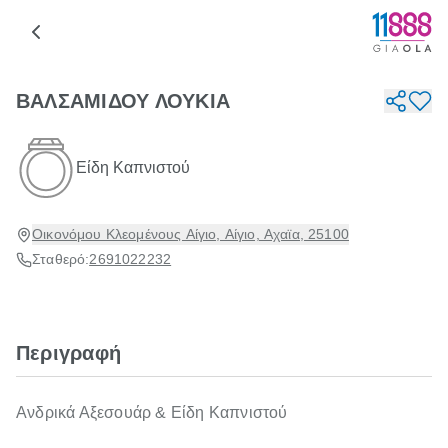
ΒΑΛΣΑΜΙΔΟΥ ΛΟΥΚΙΑ
Είδη Καπνιστού
Οικονόμου Κλεομένους Αίγιο, Αίγιο, Αχαϊα, 25100
Σταθερό:
2691022232
Περιγραφή
Ανδρικά Αξεσουάρ & Είδη Καπνιστού