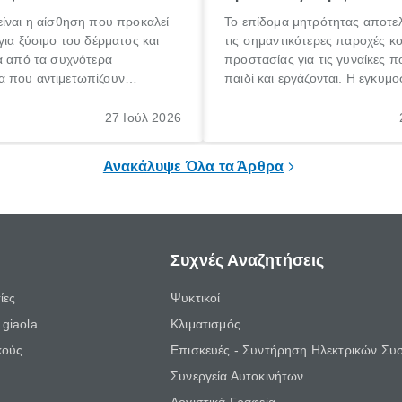
ίναι η αίσθηση που προκαλεί
Το επίδομα μητρότητας αποτελ
για ξύσιμο του δέρματος και
τις σημαντικότερες παροχές κ
α από τα συχνότερα
προστασίας για τις γυναίκες 
 που αντιμετωπίζουν
παιδί και εργάζονται. Η εγκυμο
θε ηλικίας. Πολλοί αναζητούν
γέννηση ενός παιδιού είναι μια 
 για το «κνησμός τι είναι»,
σημαντική περίοδος στη ζωή 
27 Ιούλ 2026
ί να εμφανιστεί ξαφνικά ή να
οικογένειας, η οποία συνοδεύε
α μεγάλο χρονικό διάστημα.
αυξημένες ανάγκες και υποχρε
Ανακάλυψε Όλα τα Άρθρα
Συχνές Αναζητήσεις
ίες
Ψυκτικοί
giaola
Κλιματισμός
κούς
Επισκευές - Συντήρηση Ηλεκτρικών Συ
Συνεργεία Αυτοκινήτων