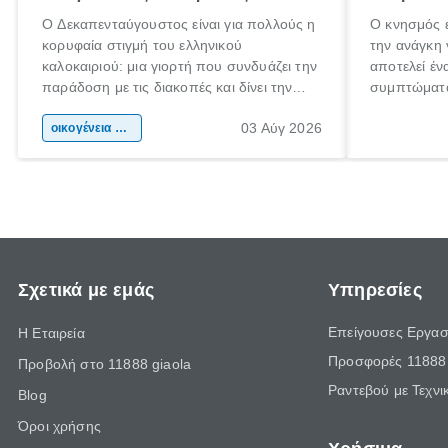
Ο Δεκαπενταύγουστος είναι για πολλούς η
Ο κνησμός ε
κορυφαία στιγμή του ελληνικού
την ανάγκη 
καλοκαιριού: μια γιορτή που συνδυάζει την
αποτελεί έν
παράδοση με τις διακοπές και δίνει την
συμπτώματα
αφορμή για ταξίδια σε κάθε γωνιά της
άνθρωποι κά
03 Αύγ 2026
χώρας. Είτε πρόκειται για λίγες μέρες
οικογένεια & παιδί
πληροφορίες
ξεγνοιασιάς είτε για μια σύντομη εξόρμηση.
καθώς μπορε
επιμένει γι
Σχετικά με εμάς
Υπηρεσίες
Επείγουσες Εργασ
Η Εταιρεία
Προσφορές 11888 
Προβολή στο 11888 giaola
Ραντεβού με Τεχνι
Blog
Όροι χρήσης