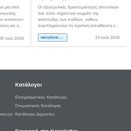
εί μία από
Οι εξωσχολικές δραστηριότητες αποτελούν
οινωνικής
ένα πολύ σημαντικό κομμάτι της
που αποκτούν
ανάπτυξης των παιδιών, καθώς
σύνη και η
συμπληρώνουν τη σχολική εκπαίδευση και
ιδιαίτερα
συμβάλλουν ουσιαστικά στη διαμόρφωση
13 Ιούλ 2026
κάθε
της προσωπικότητας, της κοινωνικότητας
οικογένεια & παιδί
20 Ιούλ 2026
ται από
και των δεξιοτήτων τους. Δεν είναι απλώς
ώσεις.
ένας τρόπος για να περνάει το παιδί τον
ελεύθερο χρόνο του.
Κατάλογοι
Επαγγελματικός Κατάλογος
Ονομαστικός Κατάλογος
σκευών
Κατάλογος Δημοσίου