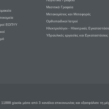
Λογιστικά Γραφεία
Μεσιτικά Γραφεία
ρμακεία
Μετακομίσεις και Μεταφορές
σοκομεία
Ορθοπαιδικοί Ιατροί
τροί ΕΟΠΥΥ
Ηλεκτρολόγοι - Ηλεκτρικές Εγκαταστάσε
κοί
Υδραυλικές εργασίες και Εγκαταστάσεις
θμό
11888 giaola μέσα από 3 κανάλια επικοινωνίας και εξασφάλισε τη μ