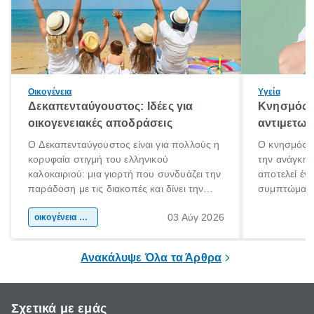
Οικογένεια
Υγεία
Δεκαπενταύγουστος: Ιδέες για
Κνησμός: 
οικογενειακές αποδράσεις
αντιμετωπ
Ο Δεκαπενταύγουστος είναι για πολλούς η
Ο κνησμός ε
κορυφαία στιγμή του ελληνικού
την ανάγκη 
καλοκαιριού: μια γιορτή που συνδυάζει την
αποτελεί έν
παράδοση με τις διακοπές και δίνει την
συμπτώματα
αφορμή για ταξίδια σε κάθε γωνιά της
άνθρωποι κά
03 Αύγ 2026
χώρας. Είτε πρόκειται για λίγες μέρες
οικογένεια & παιδί
πληροφορίες 
ξεγνοιασιάς είτε για μια σύντομη εξόρμηση.
καθώς μπορε
επιμένει για
Ανακάλυψε Όλα τα Άρθρα
Σχετικά με εμάς