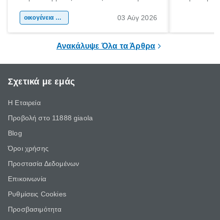
αφορμή για ταξίδια σε κάθε γωνιά της
άνθρωποι κά
03 Αύγ 2026
χώρας. Είτε πρόκειται για λίγες μέρες
οικογένεια & παιδί
πληροφορίες 
ξεγνοιασιάς είτε για μια σύντομη εξόρμηση.
καθώς μπορε
επιμένει για
Ανακάλυψε Όλα τα Άρθρα
Σχετικά με εμάς
Η Εταιρεία
Προβολή στο 11888 giaola
Blog
Όροι χρήσης
Προστασία Δεδομένων
Επικοινωνία
Ρυθμίσεις Cookies
Προσβασιμότητα