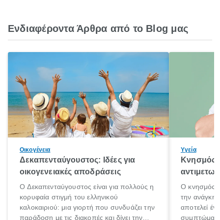
Ενδιαφέροντα Άρθρα από το Blog μας
Οικογένεια
Υγεία
Δεκαπενταύγουστος: Ιδέες για
Κνησμός: 
οικογενειακές αποδράσεις
αντιμετωπ
Ο Δεκαπενταύγουστος είναι για πολλούς η
Ο κνησμός ε
κορυφαία στιγμή του ελληνικού
την ανάγκη 
καλοκαιριού: μια γιορτή που συνδυάζει την
αποτελεί έν
παράδοση με τις διακοπές και δίνει την
συμπτώματα