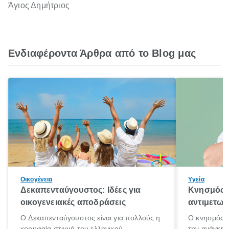
Άγιος Δημήτριος
Ενδιαφέροντα Άρθρα από το Blog μας
Οικογένεια
Υγεία
Δεκαπενταύγουστος: Ιδέες για
Κνησμός: 
οικογενειακές αποδράσεις
αντιμετωπ
Ο Δεκαπενταύγουστος είναι για πολλούς η
Ο κνησμός ε
κορυφαία στιγμή του ελληνικού
την ανάγκη 