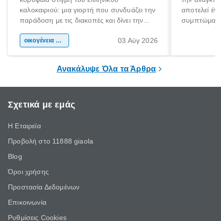
καλοκαιριού: μια γιορτή που συνδυάζει την
αποτελεί έν
παράδοση με τις διακοπές και δίνει την
συμπτώματα
αφορμή για ταξίδια σε κάθε γωνιά της
άνθρωποι κά
03 Αύγ 2026
χώρας. Είτε πρόκειται για λίγες μέρες
οικογένεια & παιδί
πληροφορίες 
ξεγνοιασιάς είτε για μια σύντομη εξόρμηση.
καθώς μπορε
επιμένει για
Ανακάλυψε Όλα τα Άρθρα
Σχετικά με εμάς
Η Εταιρεία
Προβολή στο 11888 giaola
Blog
Όροι χρήσης
Προστασία Δεδομένων
Επικοινωνία
Ρυθμίσεις Cookies