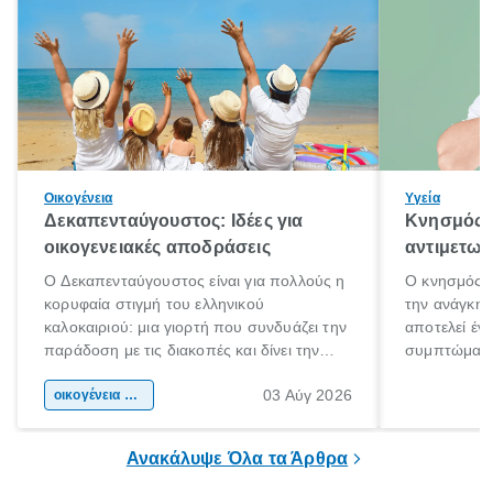
Οικογένεια
Υγεία
Δεκαπενταύγουστος: Ιδέες για
Κνησμός: 
οικογενειακές αποδράσεις
αντιμετωπ
Ο Δεκαπενταύγουστος είναι για πολλούς η
Ο κνησμός ε
κορυφαία στιγμή του ελληνικού
την ανάγκη 
καλοκαιριού: μια γιορτή που συνδυάζει την
αποτελεί έν
παράδοση με τις διακοπές και δίνει την
συμπτώματα
αφορμή για ταξίδια σε κάθε γωνιά της
άνθρωποι κά
03 Αύγ 2026
χώρας. Είτε πρόκειται για λίγες μέρες
οικογένεια & παιδί
πληροφορίες 
ξεγνοιασιάς είτε για μια σύντομη εξόρμηση.
καθώς μπορε
επιμένει για
Ανακάλυψε Όλα τα Άρθρα