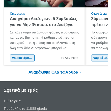
Οικογένεια
Οικογένεια
Δικηγόροι Διαζυγίων: 5 Συμβουλές
Σύμφωνο 
για να Μην Φτάσετε στο Διαζύγιο
πρέπει να 
Σε κάθε γάμο υπάρχουν φάσεις πρόκλησης
Το σύμφωνο
και αμφισβήτησης. Η καθημερινότητα, οι
σύγχρονη επ
υποχρεώσεις, η πίεση και οι αλλαγές στη
να ρυθμίσου
ζωή των δύο συντρόφων μπορεί να
να προχωρή
οδηγήσουν σε απόσταση και σύγκρουση.
να υπογράψ
08 Δεκ 2025
Όταν οι διαφωνίες πληθαίνουν και η
νομικά θέματα & συμβουλές
θέλεις απλώς
νομικά 
επικοινωνία καταρρέει, πολλοί σκέφτονται
δυνατότητες 
τη λύση του διαζυγίου.
οδηγός είναι
Ανακάλυψε Όλα τα Άρθρα
Σχετικά με εμάς
Η Εταιρεία
Προβολή στο 11888 giaola