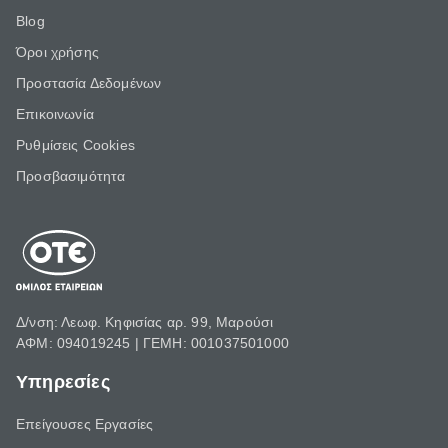
Blog
Όροι χρήσης
Προστασία Δεδομένων
Επικοινωνία
Ρυθμίσεις Cookies
Προσβασιμότητα
Δ/νση: Λεωφ. Κηφισίας αρ. 99, Μαρούσι
ΑΦΜ: 094019245 | ΓΕΜΗ: 001037501000
Υπηρεσίες
Επείγουσες Εργασίες