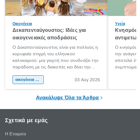
Οικογένεια
Υγεία
Δεκαπενταύγουστος: Ιδέες για
Κνησμός: 
οικογενειακές αποδράσεις
αντιμετωπ
Ο Δεκαπενταύγουστος είναι για πολλούς η
Ο κνησμός ε
κορυφαία στιγμή του ελληνικού
την ανάγκη 
καλοκαιριού: μια γιορτή που συνδυάζει την
αποτελεί έν
παράδοση με τις διακοπές και δίνει την
συμπτώματα
αφορμή για ταξίδια σε κάθε γωνιά της
άνθρωποι κά
03 Αύγ 2026
χώρας. Είτε πρόκειται για λίγες μέρες
οικογένεια & παιδί
πληροφορίες 
ξεγνοιασιάς είτε για μια σύντομη εξόρμηση.
καθώς μπορε
επιμένει για
Ανακάλυψε Όλα τα Άρθρα
Σχετικά με εμάς
Η Εταιρεία