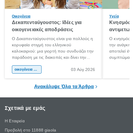
Οικογένεια
Υγεία
Δεκαπενταύγουστος: Ιδέες για
Κνησμός: 
οικογενειακές αποδράσεις
αντιμετωπ
Ο Δεκαπενταύγουστος είναι για πολλούς η
Ο κνησμός ε
κορυφαία στιγμή του ελληνικού
την ανάγκη 
καλοκαιριού: μια γιορτή που συνδυάζει την
αποτελεί έν
παράδοση με τις διακοπές και δίνει την
συμπτώματα
αφορμή για ταξίδια σε κάθε γωνιά της
άνθρωποι κά
03 Αύγ 2026
χώρας. Είτε πρόκειται για λίγες μέρες
οικογένεια & παιδί
πληροφορίες 
ξεγνοιασιάς είτε για μια σύντομη εξόρμηση.
καθώς μπορε
επιμένει για
Ανακάλυψε Όλα τα Άρθρα
Σχετικά με εμάς
Η Εταιρεία
Προβολή στο 11888 giaola