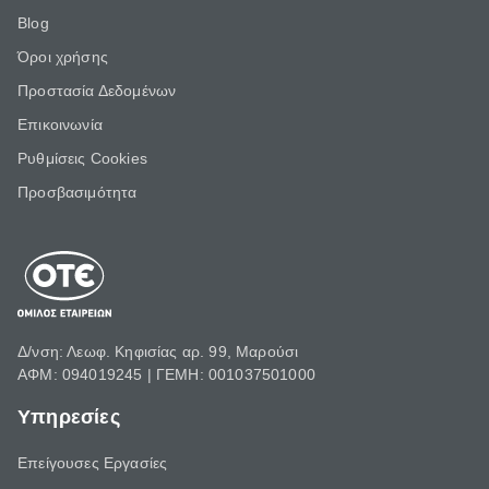
Blog
Όροι χρήσης
Προστασία Δεδομένων
Επικοινωνία
Ρυθμίσεις Cookies
Προσβασιμότητα
Δ/νση: Λεωφ. Κηφισίας αρ. 99, Μαρούσι
ΑΦΜ: 094019245 | ΓΕΜΗ: 001037501000
Υπηρεσίες
Επείγουσες Εργασίες