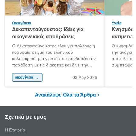
Οικογένεια
Υγεία
Δεκαπενταύγουστος: Ιδέες για
Κνησμός: 
οικογενειακές αποδράσεις
αντιμετωπ
Ο Δεκαπενταύγουστος είναι για πολλούς η
Ο κνησμός ε
κορυφαία στιγμή του ελληνικού
την ανάγκη 
καλοκαιριού: μια γιορτή που συνδυάζει την
αποτελεί έν
παράδοση με τις διακοπές και δίνει την
συμπτώματα
αφορμή για ταξίδια σε κάθε γωνιά της
άνθρωποι κά
03 Αύγ 2026
χώρας. Είτε πρόκειται για λίγες μέρες
οικογένεια & παιδί
πληροφορίες 
ξεγνοιασιάς είτε για μια σύντομη εξόρμηση.
καθώς μπορε
επιμένει για
Ανακάλυψε Όλα τα Άρθρα
Σχετικά με εμάς
Η Εταιρεία