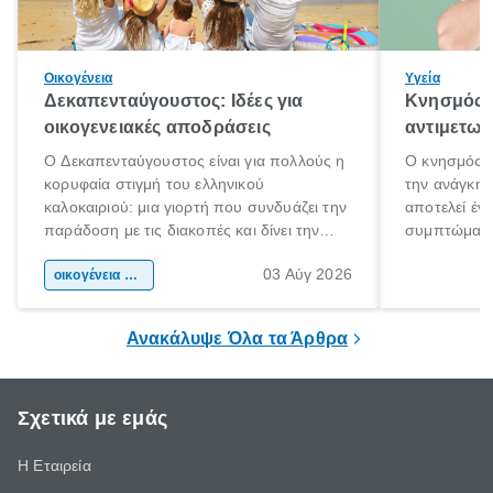
Οικογένεια
Υγεία
Δεκαπενταύγουστος: Ιδέες για
Κνησμός: 
οικογενειακές αποδράσεις
αντιμετωπ
Ο Δεκαπενταύγουστος είναι για πολλούς η
Ο κνησμός ε
κορυφαία στιγμή του ελληνικού
την ανάγκη 
καλοκαιριού: μια γιορτή που συνδυάζει την
αποτελεί έν
παράδοση με τις διακοπές και δίνει την
συμπτώματα
αφορμή για ταξίδια σε κάθε γωνιά της
άνθρωποι κά
03 Αύγ 2026
χώρας. Είτε πρόκειται για λίγες μέρες
οικογένεια & παιδί
πληροφορίες 
ξεγνοιασιάς είτε για μια σύντομη εξόρμηση.
καθώς μπορε
επιμένει για
Ανακάλυψε Όλα τα Άρθρα
Σχετικά με εμάς
Η Εταιρεία