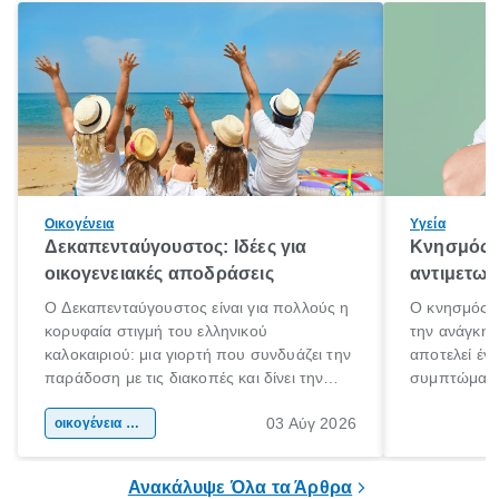
Οικογένεια
Υγεία
Δεκαπενταύγουστος: Ιδέες για
Κνησμός: 
οικογενειακές αποδράσεις
αντιμετωπ
Ο Δεκαπενταύγουστος είναι για πολλούς η
Ο κνησμός ε
κορυφαία στιγμή του ελληνικού
την ανάγκη 
καλοκαιριού: μια γιορτή που συνδυάζει την
αποτελεί έν
παράδοση με τις διακοπές και δίνει την
συμπτώματα
αφορμή για ταξίδια σε κάθε γωνιά της
άνθρωποι κά
03 Αύγ 2026
χώρας. Είτε πρόκειται για λίγες μέρες
οικογένεια & παιδί
πληροφορίες 
ξεγνοιασιάς είτε για μια σύντομη εξόρμηση.
καθώς μπορε
επιμένει για
Ανακάλυψε Όλα τα Άρθρα