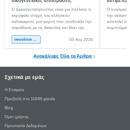
οικογενειακές αποδράσεις
αντιμετωπ
Ο Δεκαπενταύγουστος είναι για πολλούς η
Ο κνησμός ε
κορυφαία στιγμή του ελληνικού
την ανάγκη 
καλοκαιριού: μια γιορτή που συνδυάζει την
αποτελεί έν
παράδοση με τις διακοπές και δίνει την
συμπτώματα
αφορμή για ταξίδια σε κάθε γωνιά της
άνθρωποι κά
03 Αύγ 2026
χώρας. Είτε πρόκειται για λίγες μέρες
οικογένεια & παιδί
πληροφορίες 
ξεγνοιασιάς είτε για μια σύντομη εξόρμηση.
καθώς μπορε
επιμένει για
Ανακάλυψε Όλα τα Άρθρα
Σχετικά με εμάς
Η Εταιρεία
Προβολή στο 11888 giaola
Blog
Όροι χρήσης
Προστασία Δεδομένων