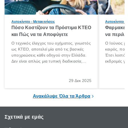
Αυτοκίνητο - Μετακινήσεις
Αυτοκίνητο - 
Πόσο Κοστίζουν τα Πρόστιμα ΚΤΕΟ
Φαρμακείο
και Πώς να τα Αποφύγετε
να περιλα
Ο τεχνικός έλεγχος του οχήματος, γνωστός
Ο Ιούνιος μ
ως ΚΤΕΟ, αποτελεί μία από τις βασικές
καιρός, που 
υποχρεώσεις κάθε οδηγού στην Ελλάδα.
Έτσι λοιπόν
Δεν είναι απλώς μια τυπική διαδικασία,
εκδρομές για
αλλά ένα ουσιαστικό μέτρο για την
ρυθμούς θα 
ασφάλεια των επιβατών, των άλλων
πηγαίνουμε 
οδηγών και του περιβάλλοντος. Ωστόσο,
29 Δεκ 2025
πολλοί ιδιοκτήτες οχημάτων αμελούν την
προθεσμία του ελέγχου.
Ανακάλυψε Όλα τα Άρθρα
Σχετικά με εμάς