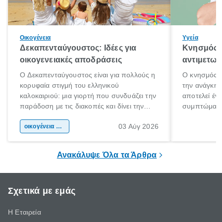
Οικογένεια
Υγεία
Δεκαπενταύγουστος: Ιδέες για
Κνησμός: 
οικογενειακές αποδράσεις
αντιμετωπ
Ο Δεκαπενταύγουστος είναι για πολλούς η
Ο κνησμός ε
κορυφαία στιγμή του ελληνικού
την ανάγκη 
καλοκαιριού: μια γιορτή που συνδυάζει την
αποτελεί έν
παράδοση με τις διακοπές και δίνει την
συμπτώματα
αφορμή για ταξίδια σε κάθε γωνιά της
άνθρωποι κά
03 Αύγ 2026
χώρας. Είτε πρόκειται για λίγες μέρες
οικογένεια & παιδί
πληροφορίες 
ξεγνοιασιάς είτε για μια σύντομη εξόρμηση.
καθώς μπορε
επιμένει για
Ανακάλυψε Όλα τα Άρθρα
Σχετικά με εμάς
Η Εταιρεία